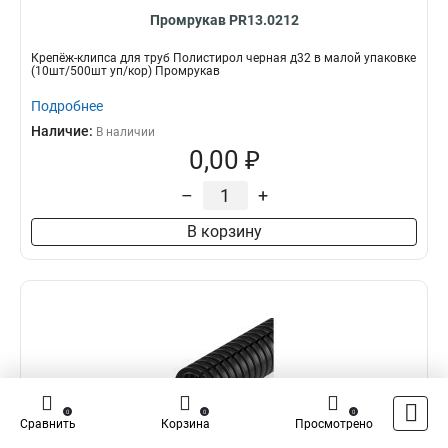
Промрукав PR13.0212
Крепёж-клипса для труб Полистирол черная д32 в малой упаковке
(10шт/500шт уп/кор) Промрукав
Подробнее
Наличие:
В наличии
0,00 ₽
–
+
В корзину
0
0
0
Сравнить
Корзина
Просмотрено