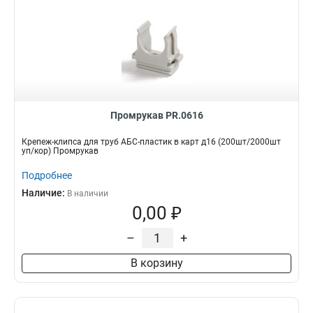
50
Комплектация
25
100
28
с зондом
87
без зонда
55
Промрукав PR.0616
Крепеж-клипса для труб АБС-пластик в карт д16 (200шт/2000шт
уп/кор) Промрукав
Подробнее
Наличие:
В наличии
0,00 ₽
–
+
В корзину