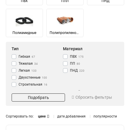
ПВХ
ПЛЛ
ПНД
Полиамидные
Полипропиленовые
Тип
Материал
Гибкая
ПВХ
67
175
Тяжелая
ПП
34
80
Легкая
ПНД
133
220
Двухстенные
100
Строительная
16
Цвет
Внешний диаметр
Сбросить фильтры
Подобрать
Серый
16
51
15
Черный
20
169
16
25
28
Сортировать по:
цене
дате добавления
популярности
32
12
40
10