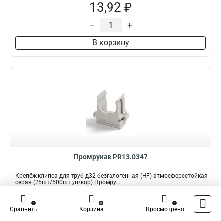
13,92 ₽
–
+
В корзину
Промрукав PR13.0347
Крепёж-клипса для труб д32 безгалогенная (HF) атмосферостойкая
серая (25шт/500шт уп/кор) Промру...
Подробнее
0
0
0
Сравнить
Корзина
Просмотрено
Наличие:
В наличии