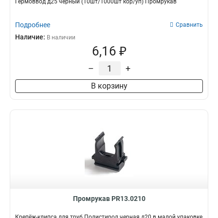
Гермоввод д25 черный (10шт/1000шт кор/уп) Промрукав
Подробнее
Сравнить
Наличие:
В наличии
6,16 ₽
–
+
В корзину
Промрукав PR13.0210
Крепёж-клипса для труб Полистирол черная д20 в малой упаковке