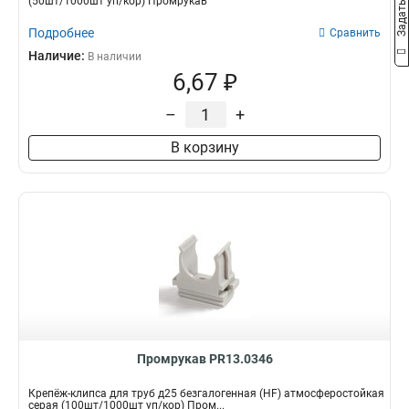
(50шт/1000шт уп/кор) Промрукав
Подробнее
Сравнить
Наличие:
В наличии
6,67 ₽
–
+
В корзину
Промрукав PR13.0346
Крепёж-клипса для труб д25 безгалогенная (HF) атмосферостойкая
серая (100шт/1000шт уп/кор) Пром...