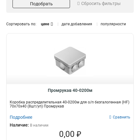
Сбросить фильтры
Подобрать
100х100х40
2,5мм2
4
8
80х80х40
6
Кол-во штук
Сортировать по:
цене
дате добавления
популярности
4
4
6
8
Промрукав 40-0200м
Коробка распределительная 40-0200м для о/п безгалогенная (HF)
70х70х40 (8шт/уп) Промрукав
Подробнее
Сравнить
Наличие:
В наличии
0,00 ₽