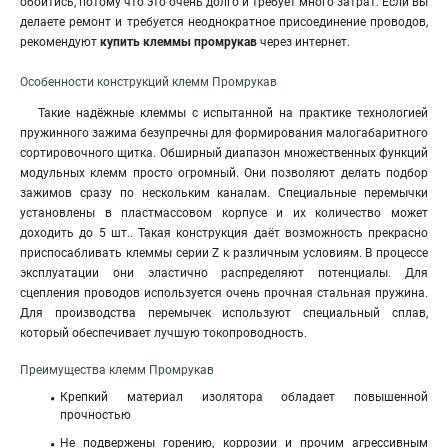
обойтись, потому что это очень долго и требует много затрат. Если вы
делаете ремонт и требуется неоднократное присоединение проводов,
рекомендуют
купить клеммы промрукав
через интернет.
Особенности конструкций клемм Промрукав
Такие надёжные клеммы с испытанной на практике технологией
пружинного зажима безупречны для формирования малогабаритного
сортировочного щитка. Обширный диапазон множественных функций
модульных клемм просто огромный. Они позволяют делать подбор
зажимов сразу по нескольким каналам. Специальные перемычки
установлены в пластмассовом корпусе и их количество может
доходить до 5 шт.. Такая конструкция даёт возможность прекрасно
приспосабливать клеммы серии Z к различным условиям. В процессе
эксплуатации они эластично распределяют потенциалы. Для
сцепления проводов используется очень прочная стальная пружина
.
Для производства перемычек используют специальный сплав,
который обеспечивает лучшую токопроводность.
Преимущества клемм Промрукав
Крепкий материал изолятора обладает повышенной
прочностью
Не подвержены горению, коррозии и прочим агрессивным