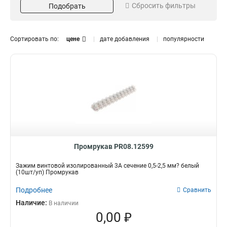
Сбросить фильтры
Подобрать
Длина
Диаметр
1-5мм
20мм
14
9
8-14мм
32мм
15
9
Сортировать по:
цене
дате добавления
популярности
2-7мм
25мм
15
9
15-20мм
15
Предназначение
Винт
8
Стяжка
8
Труба
27
Пластина
3
Перфолента
4
Промрукав PR08.12599
Отгиб
8
Зажим винтовой изолированный 3А сечение 0,5-2,5 мм? белый
(10шт/уп) Промрукав
Подробнее
Сравнить
Наличие:
В наличии
0,00 ₽