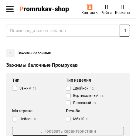
Контакты
Войти
Корзина
Зажимы балочные
Зажимы балочные Промрукав
Тип
Тип изделия
Зажим
Двойной
71
12
Вертикальный
14
Балочный
59
Материал
Резьба
Нейлон
М6х10
8
2
М6х9
6
Показать характеристики
М6
7