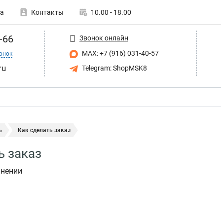
а
Контакты
10.00 - 18.00
-66
Звонок онлайн
MAX: +7 (916) 031-40-57
онок
ru
Telegram: ShopMSK8
ь
Как сделать заказ
ь заказ
лнении