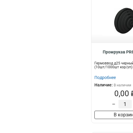
Промрукав PR8
Гермоввод д25 черны
(10шт/1000шт кор/уп
Подробнее
Наличие:
В наличии
0,00 
–
В корзи