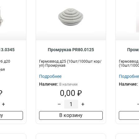
3.0345
Промрукав PR80.0125
Пром
уб д20
Гермоввод д25 (10шт/1000шт кор/
Гермоввод
уп) Промрукав
(10шт/1000
рая
 Пром...
Подробнее
Подробне
Наличие:
Наличие:
В наличии
₽
0,00 ₽
+
–
+
ну
В корзину