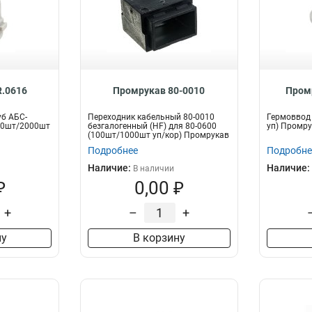
.0616
Промрукав 80-0010
Пром
уб АБС-
Переходник кабельный 80-0010
Гермоввод 
200шт/2000шт
безгалогенный (HF) для 80-0600
уп) Промру
(100шт/1000шт уп/кор) Промрукав
Подробнее
Подробне
Наличие:
Наличие:
В наличии
₽
0,00 ₽
+
–
+
ну
В корзину