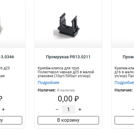
3.0346
Промрукав PR13.0211
Пром
уб д25
Крепёж-клипса для труб
Крепеж-кли
Полистирол черная д25 в малой
д16 в мало
рая
упаковке (10шт/500шт уп/кор)
уп/кор) Пр
 Пром...
Промрукав
Подробнее
Подробне
Наличие:
Наличие:
В наличии
₽
0,00 ₽
+
–
+
ну
В корзину