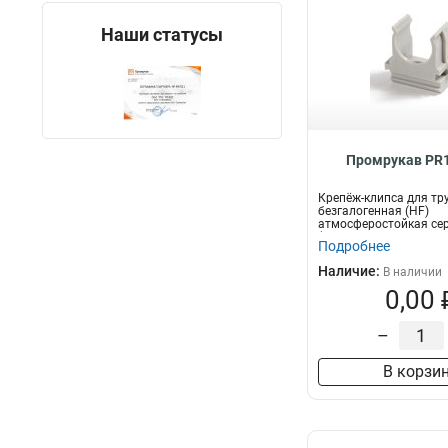
Наши статусы
Промрукав PR1
Крепёж-клипса для тр
безгалогенная (HF)
атмосферостойкая се
(100шт/1500шт уп/кор)
Подробнее
Наличие:
В наличии
0,00 
–
В корзи