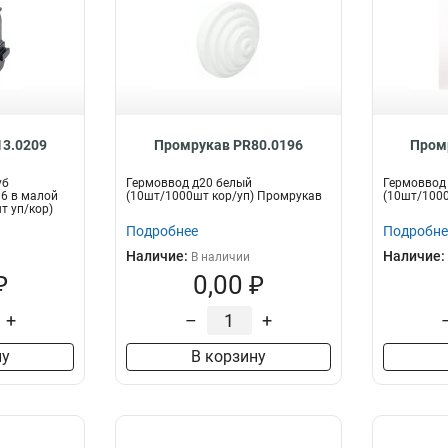
3.0209
Промрукав PR80.0196
Пром
уб
Гермоввод д20 белый
Гермоввод
6 в малой
(10шт/1000шт кор/уп) Промрукав
(10шт/1000
т уп/кор)
Подробнее
Подробне
Наличие:
Наличие:
В наличии
₽
0,00 ₽
+
–
+
ну
В корзину