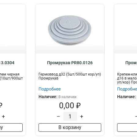
3.0304
Промрукав PR80.0126
Пром
лем черная
Гермоввод д32 (5шт/500шт кор/уп)
Крепеж-кли
 (10шт/900шт
Промрукав
д16 в мало
уп/кор) Пр
Подробнее
Подробне
Наличие:
Наличие:
В наличии
₽
0,00 ₽
+
–
+
ну
В корзину