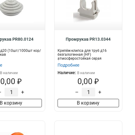
рукав PR80.0124
Промрукав PR13.0344
д20 (10шт/1000шт кор/
Крепёж-клипса для труб д16
кав
безгалогенная (HF)
атмосферостойкая серая
(100шт/2000шт уп/кор) Пром...
е
Подробнее
Наличие:
В наличии
В наличии
0,00 ₽
0,00 ₽
–
+
–
+
В корзину
В корзину