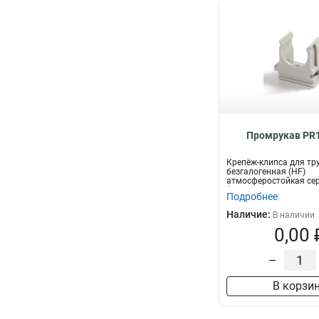
Промрукав PR1
Крепёж-клипса для тр
безгалогенная (HF)
атмосферостойкая се
(100шт/1000шт уп/кор)
Подробнее
Наличие:
В наличии
0,00 
–
В корзи