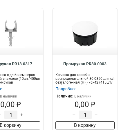
рукав PR13.0317
Промрукав PR80.0003
пса с дюбелем серая
Крышка для коробки
й упаковке (10шт/450шт
распределительной 80-0850 для с/п
омрукав
безгалогенная (HF) 76х42 (415шт/
кор) Промр...
е
Подробнее
Наличие:
В наличии
В наличии
0,00 ₽
0,00 ₽
–
+
–
+
В корзину
В корзину