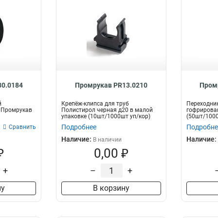
0.0184
Промрукав PR13.0210
Пром
й
Крепёж-клипса для труб
Переходни
) Промрукав
Полистирол черная д20 в малой
гофрирова
упаковке (10шт/1000шт уп/кор)
(50шт/1000
Промрукав
Подробнее
Подробне
Сравнить
Наличие:
Наличие:
В наличии
₽
0,00 ₽
+
–
+
ну
В корзину