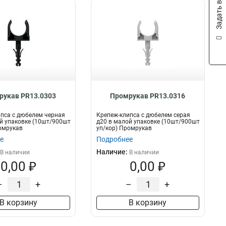
Задать вопрос
рукав PR13.0303
Промрукав PR13.0316
пса с дюбелем черная
Крепеж-клипса с дюбелем серая
й упаковке (10шт/900шт
д20 в малой упаковке (10шт/900шт
омрукав
уп/кор) Промрукав
е
Подробнее
Наличие:
В наличии
В наличии
0,00 ₽
0,00 ₽
–
+
–
+
В корзину
В корзину