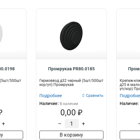
0.0198
Промрукав PR80.0185
Пром
 (5шт/500шт
Гермоввод д32 черный (5шт/500шт
Крепеж-кли
кор/уп) Промрукав
д25 в мало
уп/кор) Пр
Подробнее
Подробне
Сравнить
Наличие:
Наличие:
В наличии
₽
0,00 ₽
+
–
+
ну
В корзину