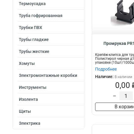
Термоусадка
Труба гофрированная
Трубки ПВХ
Трубы гладкие
Промрукав PR1
Трубы жесткие
Крепёж-клипса для тр
Полистирол черная д1
упаковке (10шт/1000ш
Хомуты
Промрукав
Подробнее
Электромонтажные коробки
Наличие:
В наличии
0,00 
Инструменты
–
Изолента
В корзи
Щиты
Электрика