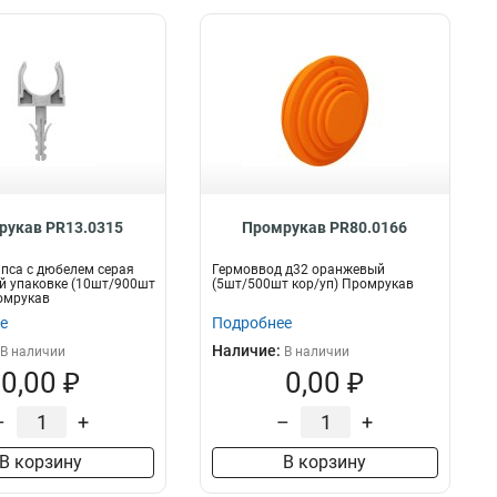
рукав PR13.0315
Промрукав PR80.0166
пса с дюбелем серая
Гермоввод д32 оранжевый
й упаковке (10шт/900шт
(5шт/500шт кор/уп) Промрукав
омрукав
е
Подробнее
Наличие:
В наличии
В наличии
0,00 ₽
0,00 ₽
–
+
–
+
В корзину
В корзину