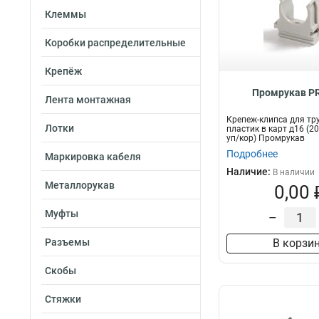
Клеммы
Коробки распределительные
Крепёж
Промрукав PR
Лента монтажная
Крепеж-клипса для тр
Лотки
пластик в карт д16 (
уп/кор) Промрукав
Подробнее
Маркировка кабеля
Наличие:
В наличии
Металлорукав
0,00 
Муфты
–
Разъемы
В корзи
Скобы
Стяжки