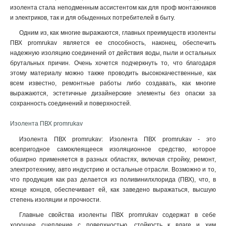
изолента стала неподменным ассистентом как для проф монтажников
и электриков, так и для обыденных потребителей в быту.
Одним из, как многие выражаются, главных преимуществ изоленты
ПВХ promrukav является ее способность, наконец, обеспечить
надежную изоляцию соединений от действия воды, пыли и остальных
брутальных причин. Очень хочется подчеркнуть то, что благодаря
этому материалу можно также проводить высококачественные, как
всем известно, ремонтные работы либо создавать, как многие
выражаются, эстетичные дизайнерские элементы без опаски за
сохранность соединений и поверхностей.
Изолента ПВХ promrukav
Изолента ПВХ promrukav: Изолента ПВХ promrukav - это
всепригодное самоклеящееся изоляционное средство, которое
обширно применяется в разных областях, включая стройку, ремонт,
электротехнику, авто индустрию и остальные отрасли. Возможно и то,
что продукция как раз делается из поливинилхлорида (ПВХ), что, в
конце концов, обеспечивает ей, как заведено выражаться, высшую
степень изоляции и прочности.
Главные свойства изоленты ПВХ promrukav содержат в себе
хорошее сцепление с поверхностью, стойкость к влаге и хим