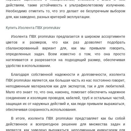
действиям, также устойчивость к ультрафиолетовому излучению.
Необходимо отметить то, что это делает ее безупречным выбором
для, как заведено, разных критерий эксплуатации.
Купить Изолента ПВХ promrukav
Изолента ПВХ promrukav предлагается в широком ассортименте
цветов и размеров, что как раз дозволяет подобрать
сбалансированный вариант для, как мы привыкли говорить,
определенных задач. Всем известно о том, что она просто
натягивается и разрезается на подходящий размер, обеспечивая
удобство в использовании
.
Благодаря собственной надежности и долговечности, изолента
ПВХ promrukav является, как большая часть из нас постоянно говорит,
неподменным материалом как для экспертов, так и для любителей.
Мало кто знает то, что она, наконец, помогает обеспечить надежное
соединение и изоляцию проводов, кабелей, труб и остальных частей,
защищая их от наружных действий и, как люди привыкли выражаться,
обеспечивая сохранность использования.
В итоге, изолента ПВХ promrukav представляет как бы собой
действенное и всепригодное решение для множества задач и
является, как заведено выражаться, неподменным инвентарем для