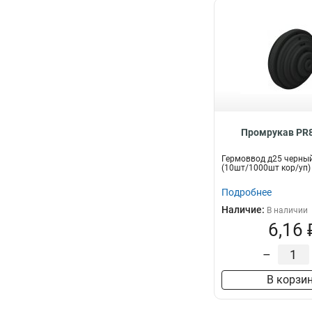
Промрукав PR8
Гермоввод д25 черны
(10шт/1000шт кор/уп
Подробнее
Наличие:
В наличии
6,16 
–
В корзи