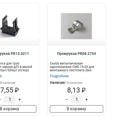
рукав PR13.0211
Промрукав PR08.2754
пса для труб
Скоба металлическая
 черная д25 в малой
однолапковая СМО 19-20 для
10шт/500шт уп/кор)
монтажного пистолета (без
отверстий) (100 шт/уп)...
е
Подробнее
Наличие:
В наличии
В наличии
7,55 ₽
8,13 ₽
–
+
–
+
В корзину
В корзину