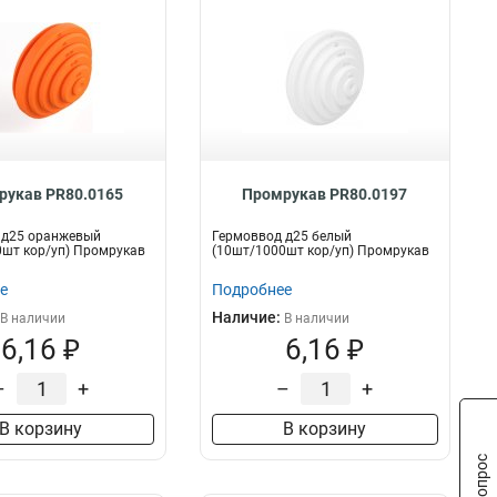
рукав PR80.0165
Промрукав PR80.0197
 д25 оранжевый
Гермоввод д25 белый
шт кор/уп) Промрукав
(10шт/1000шт кор/уп) Промрукав
е
Подробнее
Наличие:
В наличии
В наличии
6,16 ₽
6,16 ₽
–
+
–
+
В корзину
В корзину