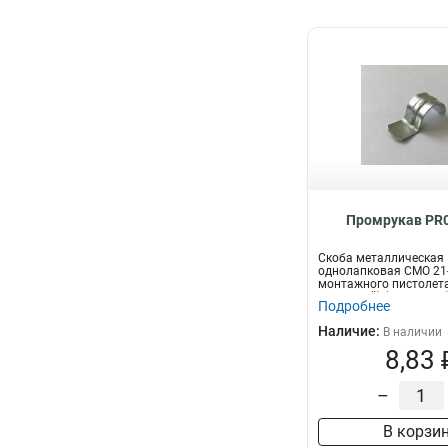
Промрукав PR0
Скоба металлическая
однолапковая СМО 21
монтажного пистолета
отверстий) (100 шт/уп).
Подробнее
Наличие:
В наличии
8,83 
–
В корзи