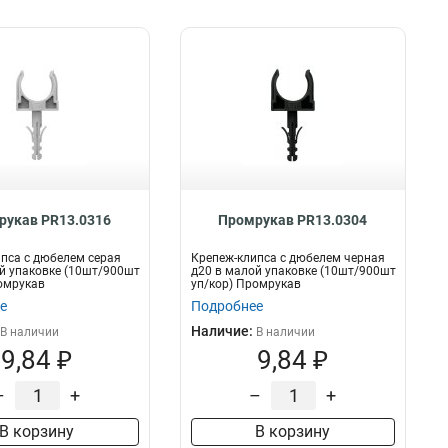
рукав PR13.0316
Промрукав PR13.0304
пса с дюбелем серая
Крепеж-клипса с дюбелем черная
й упаковке (10шт/900шт
д20 в малой упаковке (10шт/900шт
омрукав
уп/кор) Промрукав
е
Подробнее
Наличие:
В наличии
В наличии
9,84 ₽
9,84 ₽
–
+
–
+
В корзину
В корзину