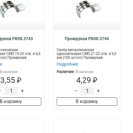
рукав PR08.3743
Промрукав PR08.3744
аллическая
Скоба металлическая
ая СМО 19-20 отв. d 6,5
однолапковая СМО 21-22 отв. d 6,5
/уп) Промрукав
мм (100 шт/уп) Промрукав
е
Подробнее
Наличие:
В наличии
В наличии
3,55 ₽
4,29 ₽
–
+
–
+
В корзину
В корзину