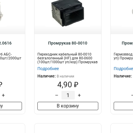
.0616
Промрукав 80-0010
Пром
уб АБС-
Переходник кабельный 80-0010
Гермоввод 
200шт/2000шт
безгалогенный (HF) для 80-0600
уп) Промру
(100шт/1000шт уп/кор) Промрукав
Подробнее
Подробне
Наличие:
Наличие:
В наличии
₽
4,90 ₽
+
–
+
ну
В корзину