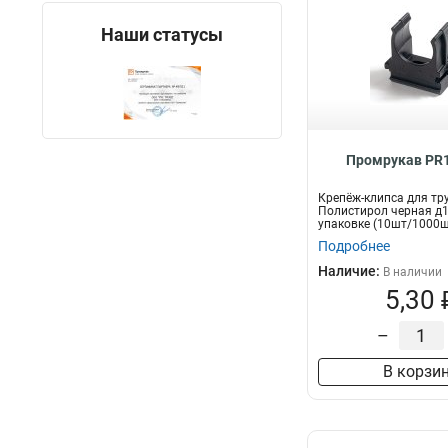
Наши статусы
Промрукав PR1
Крепёж-клипса для тр
Полистирол черная д1
упаковке (10шт/1000ш
Промрукав
Подробнее
Наличие:
В наличии
5,30 
–
В корзи