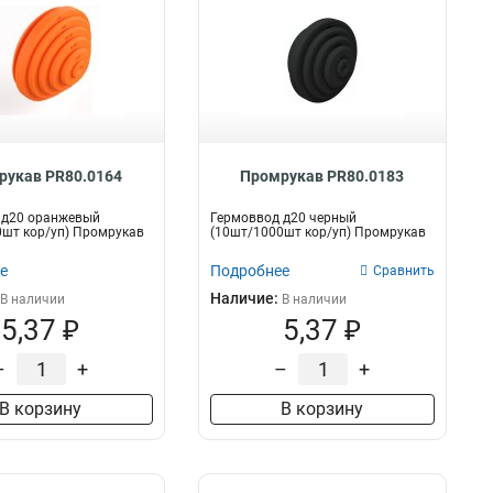
рукав PR80.0164
Промрукав PR80.0183
 д20 оранжевый
Гермоввод д20 черный
шт кор/уп) Промрукав
(10шт/1000шт кор/уп) Промрукав
е
Подробнее
Сравнить
Наличие:
В наличии
В наличии
5,37 ₽
5,37 ₽
–
+
–
+
В корзину
В корзину