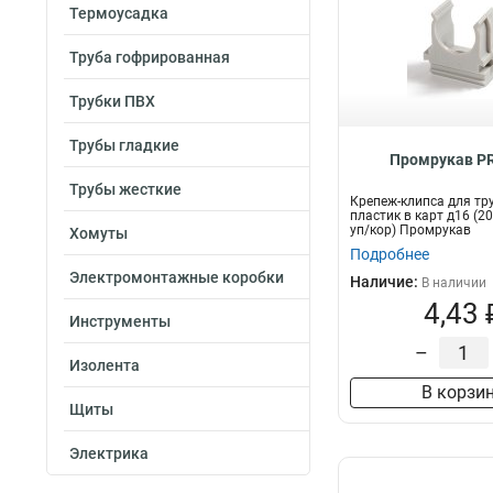
Термоусадка
Труба гофрированная
Трубки ПВХ
Трубы гладкие
Промрукав PR
Трубы жесткие
Крепеж-клипса для тр
пластик в карт д16 (
уп/кор) Промрукав
Хомуты
Подробнее
Электромонтажные коробки
Наличие:
В наличии
4,43 
Инструменты
–
Изолента
В корзи
Щиты
Электрика