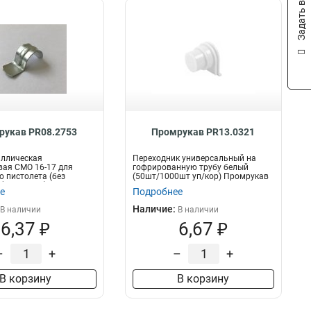
Задать вопрос
рукав PR08.2753
Промрукав PR13.0321
аллическая
Переходник универсальный на
ая СМО 16-17 для
гофрированную трубу белый
 пистолета (без
(50шт/1000шт уп/кор) Промрукав
(100 шт/уп)...
е
Подробнее
Наличие:
В наличии
В наличии
6,37 ₽
6,67 ₽
–
+
–
+
В корзину
В корзину