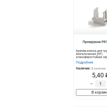
Промрукав PR1
Крепёж-клипса для тр
безгалогенная (HF)
атмосферостойкая се
(100шт/1500шт уп/кор)
Подробнее
Наличие:
В наличии
5,40 
–
В корзи