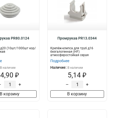
рукав PR80.0124
Промрукав PR13.0344
д20 (10шт/1000шт кор/
Крепёж-клипса для труб д16
кав
безгалогенная (HF)
атмосферостойкая серая
(100шт/2000шт уп/кор) Пром...
е
Подробнее
Наличие:
В наличии
В наличии
4,90 ₽
5,14 ₽
–
+
–
+
В корзину
В корзину