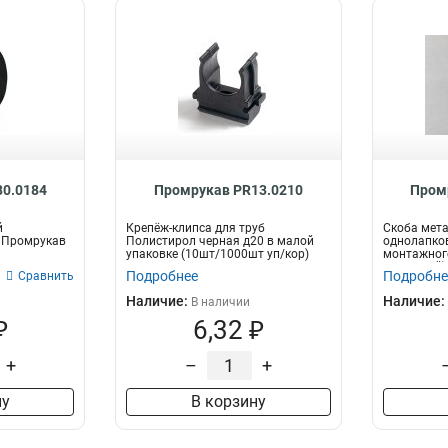
0.0184
Промрукав PR13.0210
Пром
й
Крепёж-клипса для труб
Скоба мет
) Промрукав
Полистирол черная д20 в малой
однолапков
упаковке (10шт/1000шт уп/кор)
монтажного
Промрукав
отверстий) 
Подробнее
Подробне
Сравнить
Наличие:
Наличие:
В наличии
₽
6,32 ₽
+
–
+
ну
В корзину