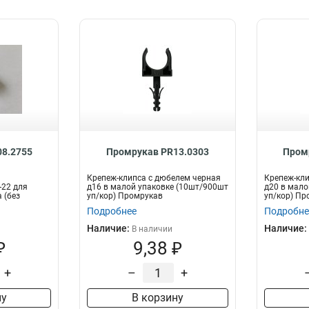
8.2755
Промрукав PR13.0303
Пром
Крепеж-клипса с дюбелем черная
Крепеж-кли
-22 для
д16 в малой упаковке (10шт/900шт
д20 в мало
 (без
уп/кор) Промрукав
уп/кор) Пр
..
Подробнее
Подробне
Наличие:
Наличие:
В наличии
₽
9,38 ₽
+
–
+
ну
В корзину