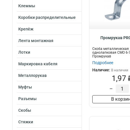
Клеммы
Коробки распределительные
Крепёж
Промрукав PR0
Лента монтажная
Скоба металлическая
Лотки
однолапковая СМО 6-7
Промрукав
Подробнее
Маркировка кабеля
Наличие:
В наличии
Металлорукав
1,97 
Муфты
–
Разъемы
В корзи
Скобы
Стяжки