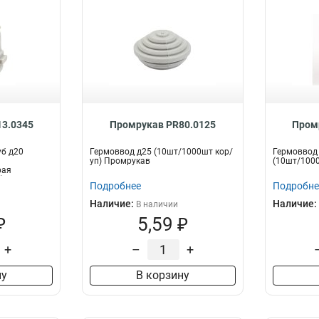
3.0345
Промрукав PR80.0125
Пром
уб д20
Гермоввод д25 (10шт/1000шт кор/
Гермоввод
уп) Промрукав
(10шт/1000
рая
 Пром...
Подробнее
Подробне
Наличие:
Наличие:
В наличии
₽
5,59 ₽
+
–
+
ну
В корзину