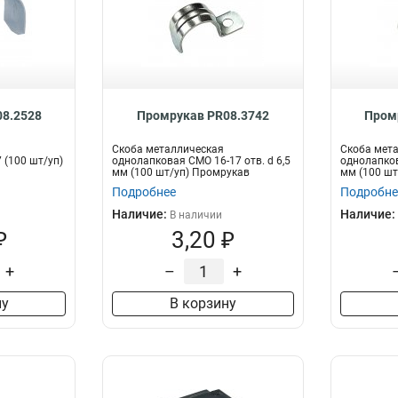
8.2528
Промрукав PR08.3742
Пром
Скоба металлическая
Скоба мет
 (100 шт/уп)
однолапковая СМО 16-17 отв. d 6,5
однолапков
мм (100 шт/уп) Промрукав
мм (100 шт
Подробнее
Подробне
Наличие:
Наличие:
В наличии
₽
3,20 ₽
+
–
+
ну
В корзину