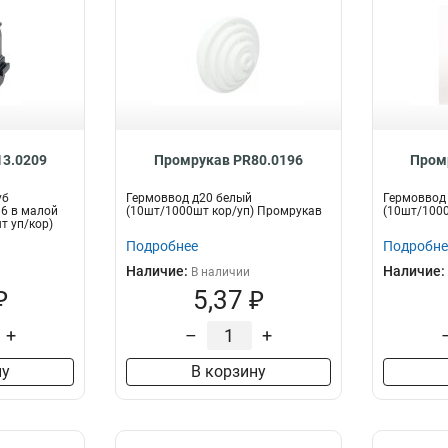
3.0209
Промрукав PR80.0196
Пром
уб
Гермоввод д20 белый
Гермоввод
6 в малой
(10шт/1000шт кор/уп) Промрукав
(10шт/1000
т уп/кор)
Подробнее
Подробне
Наличие:
Наличие:
В наличии
₽
5,37 ₽
+
–
+
ну
В корзину