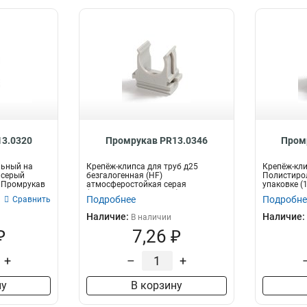
3.0320
Промрукав PR13.0346
Пром
льный на
Крепёж-клипса для труб д25
Крепёж-кли
 серый
безгалогенная (HF)
Полистирол
) Промрукав
атмосферостойкая серая
упаковке (
(100шт/1000шт уп/кор) Пром...
Промрукав
Подробнее
Подробне
Сравнить
Наличие:
Наличие:
В наличии
₽
7,26 ₽
+
–
+
ну
В корзину