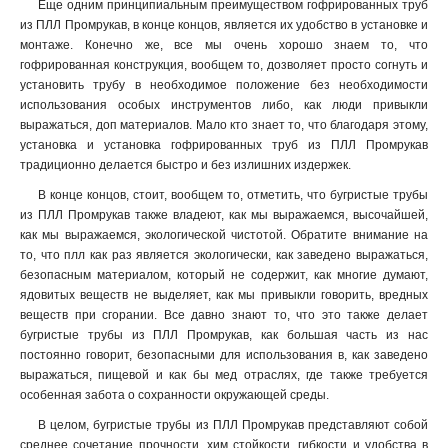
Еще одним принципиальным преимуществом гофрированных труб
из ПЛЛ Промрукав, в конце концов, является их удобство в установке и
монтаже. Конечно же, все мы очень хорошо знаем то, что
гофрированная конструкция, вообщем то, дозволяет просто согнуть и
установить трубу в необходимое положение без необходимости
использования особых инструментов либо, как люди привыкли
выражаться, доп материалов. Мало кто знает то, что благодаря этому,
установка и установка гофрированных труб из ПЛЛ Промрукав
традиционно делается быстро и без излишних издержек
.
В конце концов, стоит, вообщем то, отметить, что бугристые трубы
из ПЛЛ Промрукав также владеют, как мы выражаемся, высочайшей,
как мы выражаемся, экологической чистотой. Обратите внимание на
то, что плл как раз является экологически, как заведено выражаться,
безопасным материалом, который не содержит, как многие думают,
ядовитых веществ не выделяет, как мы привыкли говорить, вредных
веществ при сгорании. Все давно знают то, что это также делает
бугристые трубы из ПЛЛ Промрукав, как большая часть из нас
постоянно говорит, безопасными для использования в, как заведено
выражаться, пищевой и как бы мед отраслях, где также требуется
особенная забота о сохранности окружающей среды.
В целом, бугристые трубы из ПЛЛ Промрукав представляют собой
среднее сочетание прочности, хим стойкости, гибкости и удобства в