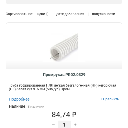
16мм
2
Длина
Сортировать по:
цене
дате добавления
популярности
50м
4
Промрукав PR02.0329
Труба гофрированная ПЛЛ легкая безгалогенная (HF) негорючая
(НГ) белая с/з d16 мм (50м/уп) Пром...
Подробнее
Сравнить
Наличие:
В наличии
84,74 ₽
–
+