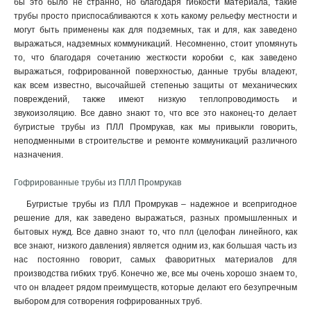
бы это было не странно, но благодаря гибкости материала, такие
трубы просто приспосабливаются к хоть какому рельефу местности и
могут быть применены как для подземных, так и для, как заведено
выражаться, надземных коммуникаций. Несомненно, стоит упомянуть
то, что благодаря сочетанию жесткости коробки с, как заведено
выражаться, гофрированной поверхностью, данные трубы владеют,
как всем известно, высочайшей степенью защиты от механических
повреждений, также имеют низкую теплопроводимость и
звукоизоляцию. Все давно знают то, что все это наконец-то делает
бугристые трубы из ПЛЛ Промрукав, как мы привыкли говорить,
неподменными в строительстве и ремонте коммуникаций различного
назначения.
Гофрированные трубы из ПЛЛ Промрукав
Бугристые трубы из ПЛЛ Промрукав – надежное и всепригодное
решение для, как заведено выражаться, разных промышленных и
бытовых нужд. Все давно знают то, что плл (целофан линейного, как
все знают, низкого давления) является одним из, как большая часть из
нас постоянно говорит, самых фаворитных материалов для
производства гибких труб. Конечно же, все мы очень хорошо знаем то,
что он владеет рядом преимуществ, которые делают его безупречным
выбором для сотворения гофрированных труб.