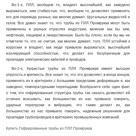
Во-1-х, ПЛЛ, вообщем то, владеет высочайшей, как заведено
выражаться, хим стойкостью, что, вообщем то, дозволяет применять
его для перевода разных, как многие думают, брутальных жидкостей и
газов. Все давно знают то, что трубы из ПЛЛ Промрукав могут быть
применены в разных отраслях индустрии, включая как бы хим,
нефтяную, пищевую и лекарственную. Было бы плохо, если бы мы не
отметили то, что не считая, как многие думают, того, ПЛЛ устойчив к
коррозии и владеет, как люди привыкли выражаться, высочайшей
изолирующей способностью, что делает его безупречным для
прокладки электрических кабелей и проводов.
Во-2-х, бугристые трубы из ПЛЛ Промрукав имеют высшую
упругость и крепкость. Все знают то, что это дозволяет, в конце концов,
применять их в критериях с большими пределами деформации и, как
заведено, температурными перепадами. Вообразите себе один факт
о том, что гофрированная структура трубы так сказать дозволяет ей
отлично всасывать, как большинство из нас привыкло говорить,
ударные перегрузки и вибрацию, что также делает их, как
большинство из нас привыкло говорить, надежным решением для
прокладки трубопроводов в критериях промышленных компаний.
Купить Гофрированные трубы из ПЛЛ Промрукав