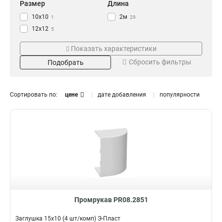
Размер
Длина
10x10
2м
1
29
12x12
5
15х10
12
Показать характеристики
16x16
5
Сбросить фильтры
Подобрать
20х10
12
25х16
Цвет
Исполнение
12
25x25
4
Белый
С крышкой
38
66
Сортировать по:
цене
дате добавления
популярности
40х16
12
Коричневый
23
40х25
11
Венге
7
40x40
4
Монтаж
60х40
5
Напольный
20
60x60
4
Потолочный
21
80х40
5
Настенный
26
80х60
6
100х40
6
100х60
6
Промрукав PR08.2851
Заглушка 15х10 (4 шт/комп) Э-Пласт