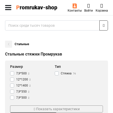
Контакты
Войти
Корзина
Стальные
Стальные стяжки Промрукав
Размер
Тип
7,9*500
Стяжка
2
76
12*1200
2
12*1400
2
7,9*350
2
7,9*300
2
4,6*300
Материал
Серия
2
Показать характеристики
4,6*350
2
Стальной
СКС-2
76
20