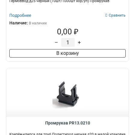
Гермоввод д25 черный (10шт/1000шт кор/уп) Промрукав
Подробнее
Сравнить
Наличие:
В наличии
0,00 ₽
–
+
В корзину
Промрукав PR13.0210
Крепёж-клипса для труб Полистирол черная д20 в малой упаковке