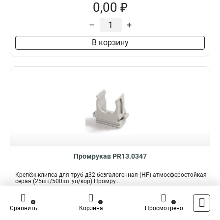
0,00 ₽
–
+
В корзину
Промрукав PR13.0347
Крепёж-клипса для труб д32 безгалогенная (HF) атмосферостойкая
серая (25шт/500шт уп/кор) Промру...
Подробнее
0
0
0
Сравнить
Корзина
Просмотрено
Наличие:
В наличии