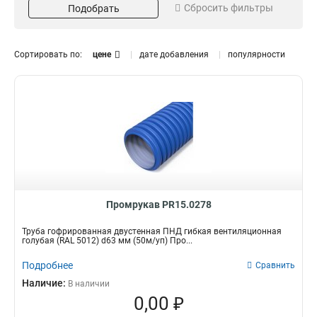
Сбросить фильтры
Подобрать
Длина
Диаметр
50м/уп
90
6
2
75
2
Сортировать по:
цене
дате добавления
популярности
63
2
Промрукав PR15.0278
Труба гофрированная двустенная ПНД гибкая вентиляционная
голубая (RAL 5012) d63 мм (50м/уп) Про...
Подробнее
Сравнить
Наличие:
В наличии
0,00 ₽