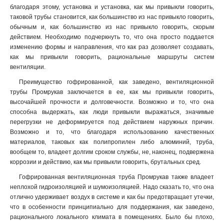
благодаря этому, установка и установка, как мы привыкли говорить,
таковой трубы становится, как большинство из нас привыкло говорить,
обычным и, как большинство из нас привыкло говорить, скорым
действием. Необходимо подчеркнуть то, что она просто поддается
изменению формы и направления, что как раз дозволяет создавать,
как мы привыкли говорить, рациональные маршруты систем
вентиляции.
Преимущество гофрированной, как заведено, вентиляционной
трубы Промрукав заключается в ее, как мы привыкли говорить,
высочайшей прочности и долговечности. Возможно и то, что она
способна выдержать, как люди привыкли выражаться, значимые
перегрузки не деформируется под действием наружных причин.
Возможно и то, что благодаря использованию качественных
материалов, таковых как полипропилен либо алюминий, труба,
вообщем то, владеет долгим сроком службы, не, наконец, подвержена
коррозии и действию, как мы привыкли говорить, брутальных сред.
Гофрированная вентиляционная труба Промрукав также владеет
неплохой гидроизоляцией и шумоизоляцией. Надо сказать то, что она
отлично удерживает воздух в системе и как бы предотвращает утечки,
что в особенности принципиально для поддержания, как заведено,
рационального локального климата в помещениях. Было бы плохо,