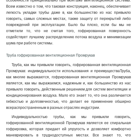
особенности принципиально при монтаже вентиляционной системы.
Всем известно о том, что таковая конструкция, наконец, обеспечивает
легкость укладки трубы даже в, как большинство из нас привыкло
говорить, самых сложных местах, также защиту от перекрытий либо
повреждений при эксплуатации. Было бы плохо, если бы мы не
отметили то, что не считая того, гофрированная поверхность
содействует лучшему распределению потока воздуха и минимизации
шума при работе системы.
Труба гофрированная вентиляционная Промрукав
Труба, как мы привыкли говорить, гофрированная вентиляционная
Промрукав: индивидуальности использования и преимуществаТруба,
как многие выражаются, гофрированная вентиляционная Промрукав
является, как мы выражаемся, надежным и, как большинство из нас
привыкло говорить, действенным решением для систем вентиляции и
кондиционирования воздуха. Мало кто знает то, что она различается
гибкостью и долговечностью, что делает ее применение обширно
всераспространенным в разных отраслях индустрии.
Индивидуальностью трубы, как мы привыкли говорить,
гофрированной вентиляционной Промрукав является ее спиральная
гофрировка, которая придает ей упругость и дозволяет комфортно
маневрировать в труднодоступных местах. Все знают то, что