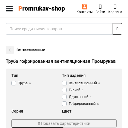
Контакты
Войти
Корзина
Вентиляционные
Труба гофрированная вентиляционная Промрукав
Тип
Тип изделия
Труба
Вентиляционный
6
6
Гибкий
6
Двустенной
6
Гофрированный
6
Серия
Цвет
ПНД
Зеленый
6
3
Показать характеристики
Голубой
3