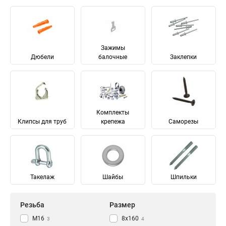
Зажимы
Дюбели
балочные
Заклепки
Комплекты
Клипсы для труб
крепежа
Саморезы
Такелаж
Шайбы
Шпильки
Резьба
Размер
М16
8х160
3
4