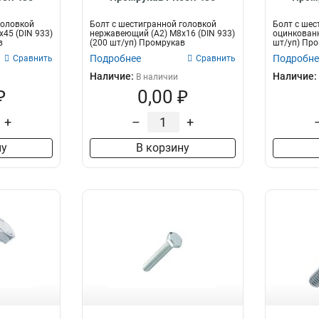
головкой
Болт с шестигранной головкой
Болт с шес
45 (DIN 933)
нержавеющий (А2) M8х16 (DIN 933)
оцинкованн
в
(200 шт/уп) Промрукав
шт/уп) Пр
Подробнее
Подробне
Сравнить
Сравнить
Наличие:
Наличие:
В наличии
₽
0,00 ₽
+
–
+
ну
В корзину