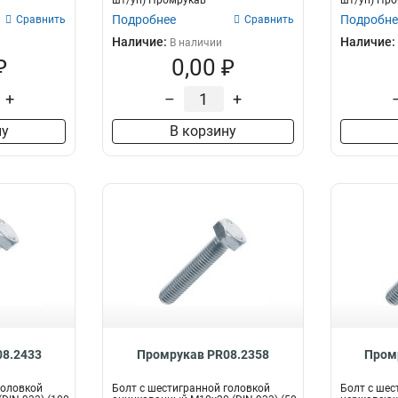
шт/уп) Промрукав
шт/уп) Пр
Подробнее
Подробне
Сравнить
Сравнить
Наличие:
Наличие:
В наличии
₽
0,00 ₽
+
–
+
ну
В корзину
8.2433
Промрукав PR08.2358
Пром
головкой
Болт с шестигранной головкой
Болт с шес