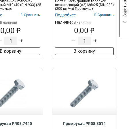
Задать вопрос
тигранной головкой
Болт с шестигранной головкой
ый М10х40 (DIN 933) (25
нержавеющий (А2) M6х25 (DIN 933)
омрукав
(200 шт/уп) Промрукав
е
Подробнее
Сравнить
Сравнить
Наличие:
В наличии
В наличии
0,00 ₽
0,00 ₽
–
+
–
+
В корзину
В корзину
рукав PR08.7445
Промрукав PR08.3514