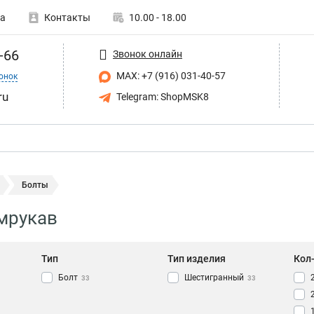
а
Контакты
10.00 - 18.00
-66
Звонок онлайн
MAX: +7 (916) 031-40-57
онок
ru
Telegram: ShopMSK8
Болты
мрукав
Тип
Тип изделия
Кол
Болт
Шестигранный
33
33