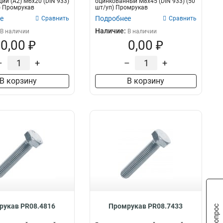
й (А2) M6х20 (DIN 933)
оцинкованный М8х45 (DIN 933) (50
) Промрукав
шт/уп) Промрукав
е
Подробнее
Сравнить
Сравнить
Наличие:
В наличии
В наличии
0,00 ₽
0,00 ₽
–
+
–
+
В корзину
В корзину
рукав PR08.4816
Промрукав PR08.7433