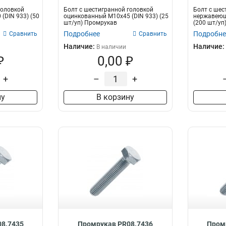
головкой
Болт с шестигранной головкой
Болт с шес
(DIN 933) (50
оцинкованный М10х45 (DIN 933) (25
нержавеющи
шт/уп) Промрукав
(200 шт/уп
Подробнее
Подробне
Сравнить
Сравнить
Наличие:
Наличие:
В наличии
₽
0,00 ₽
+
–
+
ну
В корзину
8.7435
Промрукав PR08.7436
Пром