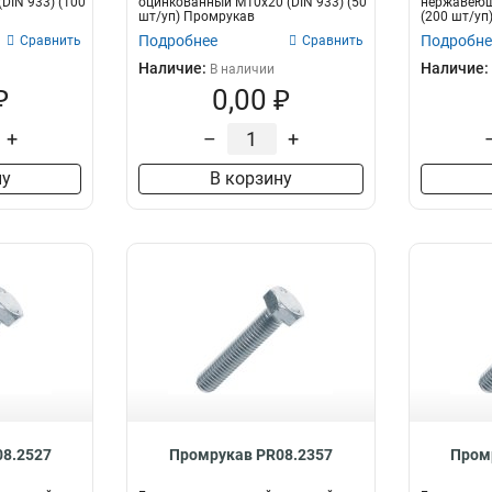
DIN 933) (100
оцинкованный М10х20 (DIN 933) (50
нержавеющи
шт/уп) Промрукав
(200 шт/уп
Подробнее
Подробне
Сравнить
Сравнить
Наличие:
Наличие:
В наличии
₽
0,00 ₽
+
–
+
ну
В корзину
8.2527
Промрукав PR08.2357
Пром