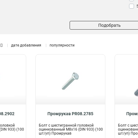
Подобрать
дате добавления
популярности
8.2902
Промрукав PR08.2785
Пром
головкой
Болт с шестигранной головкой
Болт с шес
DIN 933) (100
оцинкованный М8х16 (DIN 933) (100
оцинкованн
шт/уп) Промрукав
шт/уп) Пр