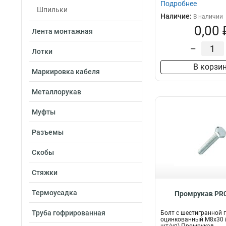
М12х50
Подробнее
1
Шпильки
М10х45
1
Наличие:
В наличии
М10х20
0,00 
1
Лента монтажная
М8х70
2
–
М8х60
Лотки
2
В корзи
Маркировка кабеля
Металлорукав
Муфты
Разъемы
Скобы
Стяжки
Термоусадка
Промрукав PR0
Труба гофрированная
Болт с шестигранной 
оцинкованный М8х30 (