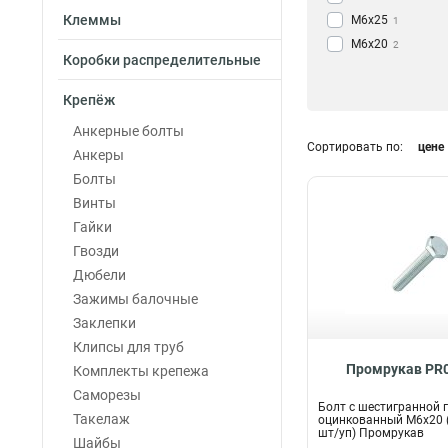
Клеммы
М6х25
1
М6х20
2
Коробки распределительные
М5х8
1
М12х40
1
Крепёж
М10х80
1
Анкерные болты
М10х50
2
Сортировать по:
цене
Анкеры
М10х35
1
Болты
М10х30
2
Винты
М10х70
1
Гайки
М10х120
1
Гвозди
М8х40
1
Дюбели
М10х40
1
Зажимы балочные
М8х50
1
Заклепки
М8х45
1
Клипсы для труб
М8х35
1
Промрукав PR0
Комплекты крепежа
М8х25
1
Саморезы
М8х20
1
Болт с шестигранной 
Такелаж
оцинкованный М6х20 (
М8х14
1
шт/уп) Промрукав
Шайбы