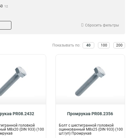
50
12
Сбросить фильтры
Показывать по:
40
100
200
рукав PR08.2432
Промрукав PR08.2356
тигранной головкой
Болт с шестигранной головкой
ый М8х20 (DIN 933) (100
оцинкованный М8х25 (DIN 933) (100
омрукав
шт/уп) Промрукав