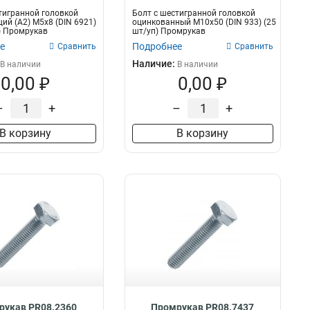
тигранной головкой
Болт с шестигранной головкой
й (А2) M5х8 (DIN 6921)
оцинкованный М10х50 (DIN 933) (25
) Промрукав
шт/уп) Промрукав
е
Подробнее
Сравнить
Сравнить
Наличие:
В наличии
В наличии
0,00 ₽
0,00 ₽
–
+
–
+
В корзину
В корзину
рукав PR08.2360
Промрукав PR08.7437