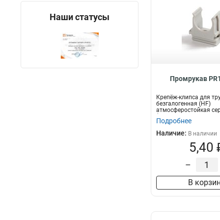
Наши статусы
Промрукав PR1
Крепёж-клипса для тр
безгалогенная (HF)
атмосферостойкая се
(100шт/1500шт уп/кор)
Подробнее
Наличие:
В наличии
5,40 
–
В корзи