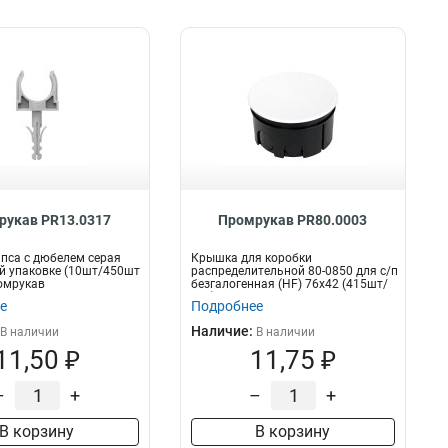
рукав PR13.0317
Промрукав PR80.0003
пса с дюбелем серая
Крышка для коробки
й упаковке (10шт/450шт
распределительной 80-0850 для с/п
омрукав
безгалогенная (HF) 76х42 (415шт/
кор) Промр...
е
Подробнее
Наличие:
В наличии
В наличии
11,50 ₽
11,75 ₽
–
+
–
+
В корзину
В корзину