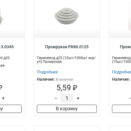
3.0345
Промрукав PR80.0125
Пром
уб д20
Гермоввод д25 (10шт/1000шт кор/
Гермоввод
уп) Промрукав
(10шт/1000
рая
 Пром...
Подробнее
Подробне
Наличие:
Наличие:
В наличии
₽
5,59 ₽
+
–
+
ну
В корзину