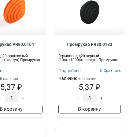
рукав PR80.0164
Промрукав PR80.0183
 д20 оранжевый
Гермоввод д20 черный
шт кор/уп) Промрукав
(10шт/1000шт кор/уп) Промрукав
е
Подробнее
Сравнить
Наличие:
В наличии
В наличии
5,37 ₽
5,37 ₽
–
+
–
+
В корзину
В корзину