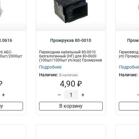
.0616
Промрукав 80-0010
Пром
уб АБС-
Переходник кабельный 80-0010
Гермоввод 
200шт/2000шт
безгалогенный (HF) для 80-0600
уп) Промру
(100шт/1000шт уп/кор) Промрукав
Подробнее
Подробне
Наличие:
Наличие:
В наличии
₽
4,90 ₽
+
–
+
ну
В корзину