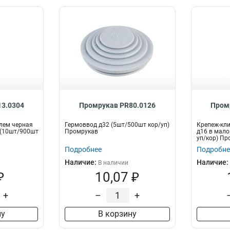
3.0304
Промрукав PR80.0126
Пром
лем черная
Гермоввод д32 (5шт/500шт кор/уп)
Крепеж-кли
 (10шт/900шт
Промрукав
д16 в мало
уп/кор) Пр
Подробнее
Подробне
Наличие:
Наличие:
В наличии
₽
10,07 ₽
+
–
+
ну
В корзину