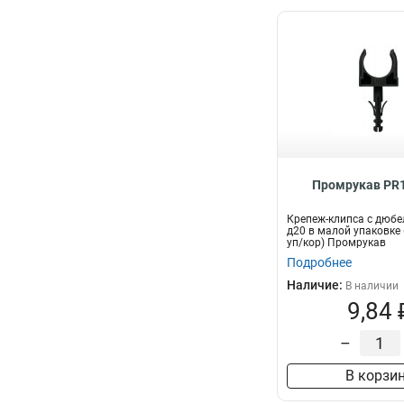
Промрукав PR1
Крепеж-клипса с дюбе
д20 в малой упаковке
уп/кор) Промрукав
Подробнее
Наличие:
В наличии
9,84 
–
В корзи