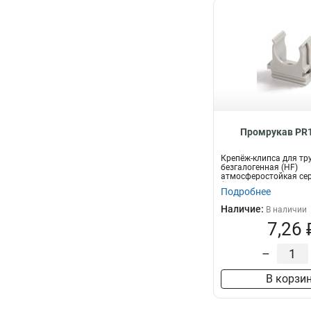
Промрукав PR1
Крепёж-клипса для тр
безгалогенная (HF)
атмосферостойкая се
(100шт/1000шт уп/кор)
Подробнее
Наличие:
В наличии
7,26 
–
В корзи