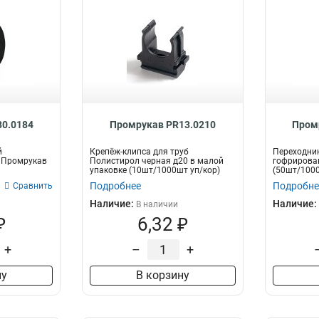
0.0184
Промрукав PR13.0210
Пром
й
Крепёж-клипса для труб
Переходни
) Промрукав
Полистирол черная д20 в малой
гофрирова
упаковке (10шт/1000шт уп/кор)
(50шт/1000
Промрукав
Подробнее
Подробне
Сравнить
Наличие:
Наличие:
В наличии
₽
6,32 ₽
+
–
+
ну
В корзину