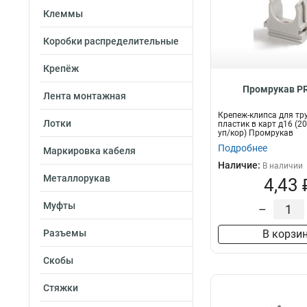
Клеммы
Коробки распределительные
Крепёж
Промрукав PR
Лента монтажная
Крепеж-клипса для тр
Лотки
пластик в карт д16 (
уп/кор) Промрукав
Подробнее
Маркировка кабеля
Наличие:
В наличии
Металлорукав
4,43 
Муфты
–
Разъемы
В корзи
Скобы
Стяжки