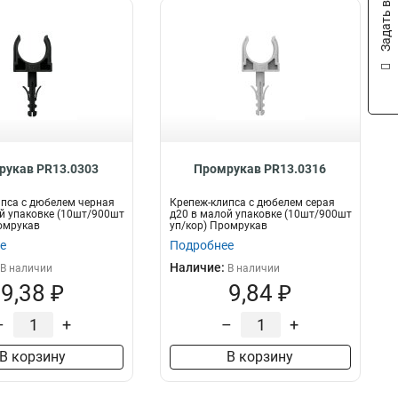
Задать вопрос
рукав PR13.0303
Промрукав PR13.0316
пса с дюбелем черная
Крепеж-клипса с дюбелем серая
й упаковке (10шт/900шт
д20 в малой упаковке (10шт/900шт
омрукав
уп/кор) Промрукав
е
Подробнее
Наличие:
В наличии
В наличии
9,38 ₽
9,84 ₽
–
+
–
+
В корзину
В корзину