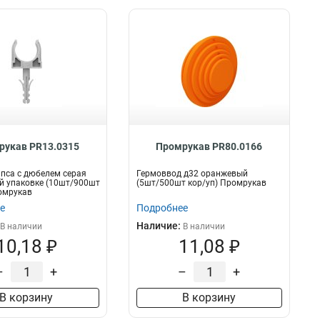
рукав PR13.0315
Промрукав PR80.0166
пса с дюбелем серая
Гермоввод д32 оранжевый
й упаковке (10шт/900шт
(5шт/500шт кор/уп) Промрукав
омрукав
е
Подробнее
Наличие:
В наличии
В наличии
10,18 ₽
11,08 ₽
–
+
–
+
В корзину
В корзину