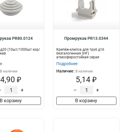
рукав PR80.0124
Промрукав PR13.0344
д20 (10шт/1000шт кор/
Крепёж-клипса для труб д16
кав
безгалогенная (HF)
атмосферостойкая серая
(100шт/2000шт уп/кор) Пром...
е
Подробнее
Наличие:
В наличии
В наличии
4,90 ₽
5,14 ₽
–
+
–
+
В корзину
В корзину