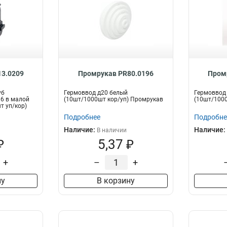
3.0209
Промрукав PR80.0196
Пром
уб
Гермоввод д20 белый
Гермоввод
6 в малой
(10шт/1000шт кор/уп) Промрукав
(10шт/1000
т уп/кор)
Подробнее
Подробне
Наличие:
Наличие:
В наличии
₽
5,37 ₽
+
–
+
ну
В корзину