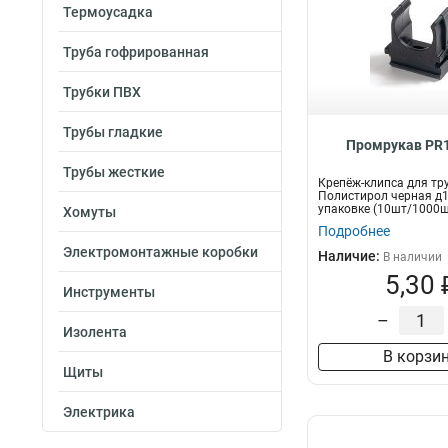
Термоусадка
Труба гофрированная
Трубки ПВХ
Трубы гладкие
Промрукав PR1
Трубы жесткие
Крепёж-клипса для тр
Полистирол черная д1
упаковке (10шт/1000ш
Хомуты
Промрукав
Подробнее
Электромонтажные коробки
Наличие:
В наличии
5,30 
Инструменты
–
Изолента
В корзи
Щиты
Электрика