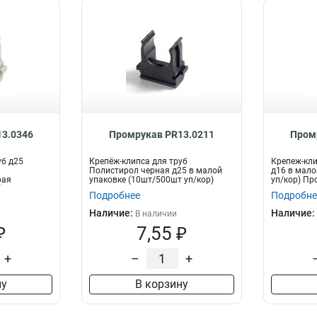
3.0346
Промрукав PR13.0211
Пром
уб д25
Крепёж-клипса для труб
Крепеж-кли
Полистирол черная д25 в малой
д16 в мало
рая
упаковке (10шт/500шт уп/кор)
уп/кор) Пр
 Пром...
Промрукав
Подробнее
Подробне
Наличие:
Наличие:
В наличии
₽
7,55 ₽
+
–
+
ну
В корзину