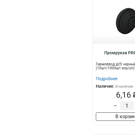
Промрукав PR8
Гермоввод д25 черны
(10шт/1000шт кор/уп
Подробнее
Наличие:
В наличии
6,16 
–
В корзи