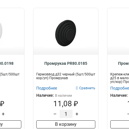
0.0198
Промрукав PR80.0185
Пром
 (5шт/500шт
Гермоввод д32 черный (5шт/500шт
Крепеж-кли
кор/уп) Промрукав
д25 в мало
уп/кор) Пр
Подробнее
Подробне
Сравнить
Наличие:
Наличие:
В наличии
 ₽
11,08 ₽
+
–
+
ну
В корзину