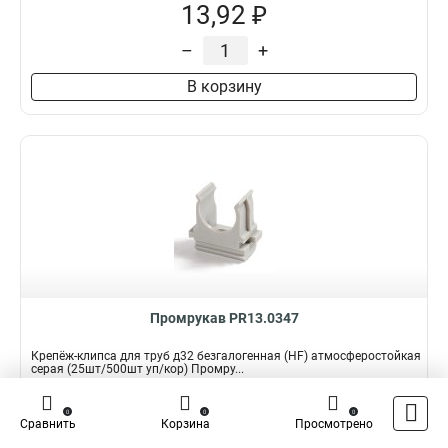
13,92 ₽
–
+
В корзину
Промрукав PR13.0347
Крепёж-клипса для труб д32 безгалогенная (HF) атмосферостойкая
серая (25шт/500шт уп/кор) Промру...
Подробнее
0
0
0
Сравнить
Корзина
Просмотрено
Наличие:
В наличии