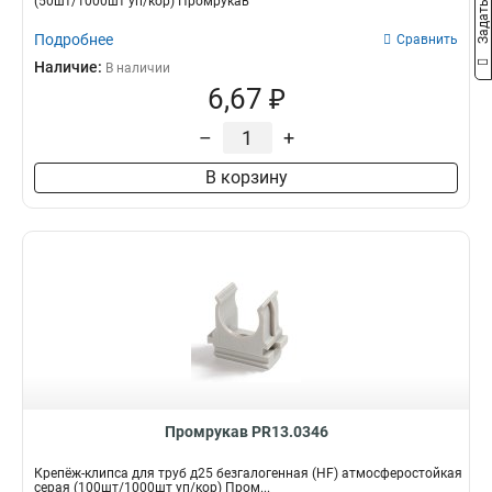
(50шт/1000шт уп/кор) Промрукав
Подробнее
Сравнить
Наличие:
В наличии
6,67 ₽
–
+
В корзину
Промрукав PR13.0346
Крепёж-клипса для труб д25 безгалогенная (HF) атмосферостойкая
серая (100шт/1000шт уп/кор) Пром...