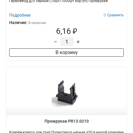
Гермоввод д25 черный (10шт/1000шт кор/уп) Промрукав
Подробнее
Сравнить
Наличие:
В наличии
6,16 ₽
–
+
В корзину
Промрукав PR13.0210
Крепёж-клипса для труб Полистирол черная д20 в малой упаковке