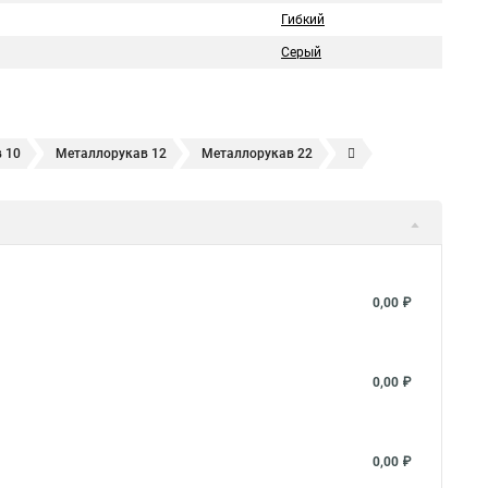
Гибкий
Серый
 10
Металлорукав 12
Металлорукав 22
18
Металлорукав 20
20 мм
Металлорукав 25
вления
Металлорукав 25 в пвх изоляции
таллорукав 50 мм
Металлорукав ls
таллорукав в изоляции 20
Металлорукав ду
0,00 ₽
 пвх нг оболочке
Металлорукав в пвх изоляции рз
й
Металлорукав нержавеющий
Металлорукав мг
0,00 ₽
рукав пвх нг
Металлорукав пвх 20
таллорукав рз цп
0,00 ₽