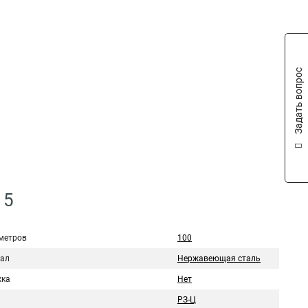
Задать вопрос
15
метров
100
ал
Нержавеющая сталь
ка
Нет
РЗ-Ц