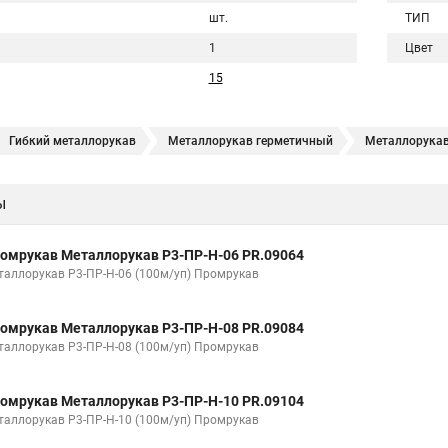
шт.
ТИП
1
Цвет
15
Гибкий металлорукав
Металлорукав герметичный
Металлорукав
еталлорукав оцинкованный
Металлорукав 15 мм
Металлорукав 
ы
изоляции 20
Металлорукав мрпи в пвх
Металлорукав высокого да
Металлорукав 32
Металлорукав 38
Металлорукав 40
Ме
омрукав Металлорукав Р3-ПР-Н-06 PR.09064
вх изоляции
Металлорукава пвх 25
Металлорукав в пвх 50
Ме
таллорукав Р3-ПР-Н-06 (100м/уп) Промрукав
абеля
Металлорукав зэта
Металлорукав мрпи
Металлорукав в
омрукав Металлорукав Р3-ПР-Н-08 PR.09084
изоляции мрпи
Металлорукав выхлопной
Металлорукав кабельны
таллорукав Р3-ПР-Н-08 (100м/уп) Промрукав
Соединитель металлорукава
Металлорукав мрпи нг
Металло
омрукав Металлорукав Р3-ПР-Н-10 PR.09104
тичный в пвх
Металлорукав рз цх 20
Металлорукав цпнг 20
Ме
таллорукав Р3-ПР-Н-10 (100м/уп) Промрукав