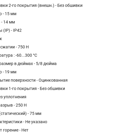
ки 2-го покрытия (внешн.) - Без обшивки
 - 15 мм
 - 14 мм
(IP) - IP42
к
сжатии - 750 Н
тура : -60...300 °C
азмер в дюймах - 5/8 дюйма
 - 19 мм
ытие поверхности - Оцинкованная
вки 1-го покрытия - Без обшивки
ез уплотнения
азрыв - 250 Н
(статический) - 75 мм
ктеристики - Не указано
 горение - Нет