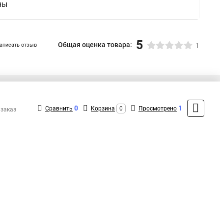
ны
5
Общая оценка товара:
аписать отзыв
1
+7 (495) 431-16-66
Контакты
0
1
Сравнить
Корзина
0
Просмотрено
 заказ
MAX: +7 (916) 031-40-57
ShopMSK8
(Круглосуточно)
info@promr-shop.ru
Форма обратной связи