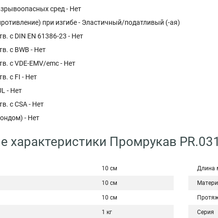
взрывоопасных сред - Нет
ротивление) при изгибе - Эластичный/податливый (-ая)
в. с DIN EN 61386-23 - Нет
в. с BWB - Нет
тв. с VDE-EMV/emc - Нет
в. с FI - Нет
L - Нет
в. с CSA - Нет
ондом) - Нет
е характеристики Промрукав PR.03
10 см
Длина 
10 см
Матери
10 см
Протяж
1 кг
Серия