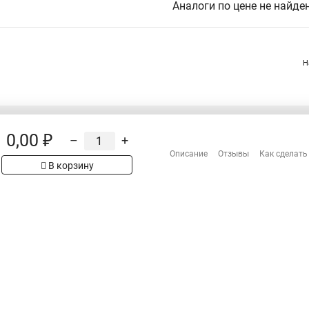
Аналоги по цене не найде
Н
0,00 ₽
–
+
Распродажа
Описание
Отзывы
Как сделать
Сотрудничество
рах на сайте имеет
В корзину
 проверяйте товар
Гарантия
Оплата
Доставка