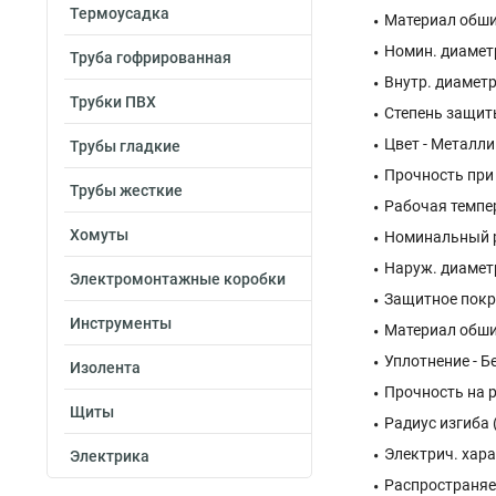
Термоусадка
Материал обшив
Номин. диаметр
Труба гофрированная
Внутр. диаметр
Трубки ПВХ
Степень защиты 
Цвет - Металли
Трубы гладкие
Прочность при 
Трубы жесткие
Рабочая темпера
Хомуты
Номинальный р
Наруж. диаметр
Электромонтажные коробки
Защитное покр
Инструменты
Материал обши
Уплотнение - Б
Изолента
Прочность на р
Щиты
Радиус изгиба 
Электрич. хара
Электрика
Распространяет