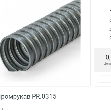
0
Цена
Промрукав PR.0315
ль