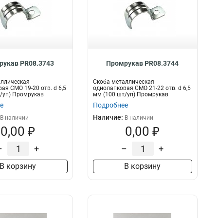
рукав PR08.3743
Промрукав PR08.3744
аллическая
Скоба металлическая
ая СМО 19-20 отв. d 6,5
однолапковая СМО 21-22 отв. d 6,5
/уп) Промрукав
мм (100 шт/уп) Промрукав
е
Подробнее
Наличие:
В наличии
В наличии
0,00 ₽
0,00 ₽
–
+
–
+
В корзину
В корзину