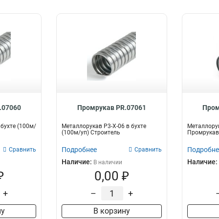
.07060
Промрукав PR.07061
Пром
бухте (100м/
Металлорукав Р3-Х-06 в бухте
Металлорук
(100м/уп) Строитель
Промрукав
Подробнее
Подробне
Сравнить
Сравнить
Наличие:
Наличие:
В наличии
₽
0,00 ₽
+
–
+
ну
В корзину