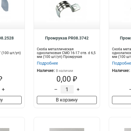
8.2528
Промрукав PR08.3742
Пром
Скоба металлическая
Скоба мет
 (100 шт/уп)
однолапковая СМО 16-17 отв. d 6,5
однолапков
мм (100 шт/уп) Промрукав
мм (100 шт
Подробнее
Подробне
Наличие:
Наличие:
В наличии
₽
0,00 ₽
+
–
+
ну
В корзину