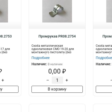
8.2753
Промрукав PR08.2754
Пром
Скоба металлическая
Скоба мет
-17 для
однолапковая СМО 19-20 для
однолапков
 (без
монтажного пистолета (без
монтажного
..
отверстий) (100 шт/уп)...
отверстий) 
Подробнее
Подробне
Наличие:
Наличие:
В наличии
₽
0,00 ₽
+
–
+
ну
В корзину