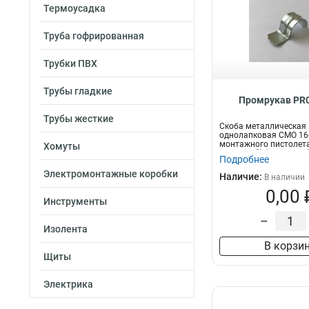
Термоусадка
Труба гофрированная
Трубки ПВХ
Трубы гладкие
Промрукав PR0
Трубы жесткие
Скоба металлическая
однолапковая СМО 16
монтажного пистолета
Хомуты
отверстий) (100 шт/уп).
Подробнее
Электромонтажные коробки
Наличие:
В наличии
0,00 
Инструменты
–
Изолента
В корзи
Щиты
Электрика