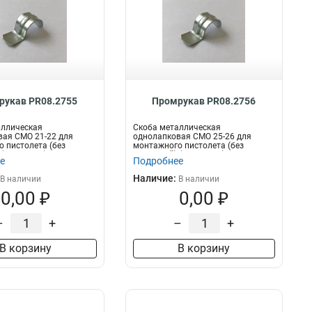
рукав PR08.2755
Промрукав PR08.2756
аллическая
Скоба металлическая
ая СМО 21-22 для
однолапковая СМО 25-26 для
 пистолета (без
монтажного пистолета (без
(100 шт/уп)...
отверстий) (100 шт/уп)...
е
Подробнее
Наличие:
В наличии
В наличии
0,00 ₽
0,00 ₽
–
+
–
+
В корзину
В корзину