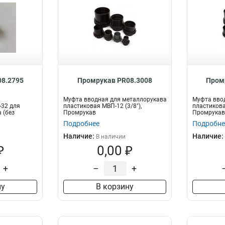
8.2795
Промрукав PR08.3008
Пром
Муфта вводная для металлорукава
Муфта вво
-32 для
пластиковая МВП-12 (3/8"),
пластикова
 (без
Промрукав
Промрукав
.
Подробнее
Подробне
Наличие:
Наличие:
В наличии
₽
0,00 ₽
+
–
+
ну
В корзину