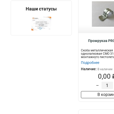
Наши статусы
Промрукав PR0
Скоба металлическая
однолапковая СМО 31
монтажного пистолета
отверстий) (50 шт/уп)..
Подробнее
Наличие:
В наличии
0,00 
–
В корзи