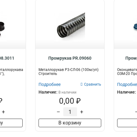
8.3011
Промрукав PR.09060
Пром
еталлорукава
Металлорукав Р3-СЛ-06 (100м/уп)
Оконцеват
"),
Строитель
ОЗМ-20 Пр
Подробнее
Подробне
Сравнить
Наличие:
Наличие:
В наличии
₽
0,00 ₽
+
–
+
ну
В корзину