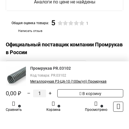
Металлорукав рз цх 20
Металлорукав цпнг 20
Аналоги по цене не найдены
Металлорукав рз цп
5
Общая оценка товара:
1
Написать отзыв
Официальный поставщик компании
Промрукав
в России
Промрукав PR.03102
Код товара: PR.03102
Металлорукав Р3-ЦА-10 (100м/уп) Промрукав
0,00 ₽
–
+
В корзину
0
0
1
Сравнить
Корзина
Просмотрено
Каталог
Оплата
Доставка
Контакты
Войти