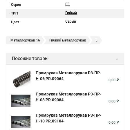
Р3
Серия
Гибкий
ТИП
Серый
Цвет
Металлорукав 16
Гибкий металлорукав
Металлорукав герметичный
Металлорукав 10
Похожие товары
Металлорукав 12
Металлорукав 22
Металлорукав
Металлорукав оцинкованный
Металлорукав 15 мм
Промрукав Металлорукав Р3-ПР-
Н-06 PR.09064
Металлорукав 18
Металлорукав 20
20 мм
0,00 ₽
Металлорукав 25
Металлорукав в пвх изоляции 20
Промрукав Металлорукав Р3-ПР-
Металлорукав мрпи в пвх
Н-08 PR.09084
0,00 ₽
Металлорукав высокого давления
Промрукав Металлорукав Р3-ПР-
Металлорукав 25 в пвх изоляции
Металлорукав 25 мм
Н-10 PR.09104
0,00 ₽
Металлорукав 32
Металлорукав 38
Металлорукав 40