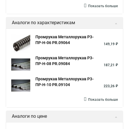
Металлорукав 50 мм
Металлорукав ls
Показать больше
Металлорукав 50 в пвх изоляции
Металлорукава пвх 25
Аналоги по характеристикам
Металлорукав в пвх 50
Металлорукав в изоляции 20
Металлорукав ду
Металлорукав для кабеля
Промрукав Металлорукав Р3-
ПР-Н-06 PR.09064
Металлорукав зэта
Металлорукав мрпи
149,19 ₽
Металлорукав в пвх нг оболочке
Промрукав Металлорукав Р3-
Металлорукав в пвх изоляции рз
ПР-Н-08 PR.09084
187,21 ₽
Металлорукав в пвх изоляции мрпи
Промрукав Металлорукав Р3-
Металлорукав выхлопной
Металлорукав кабельный
ПР-Н-10 PR.09104
223,26 ₽
Металлорукав нержавеющий
Металлорукав мг
Показать больше
Металлорукав пвх 15
Соединитель металлорукава
Металлорукав мрпи нг
Металлорукав пвх нг
Аналоги по цене
Металлорукав пвх 20
Металлорукав герметичный в пвх