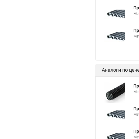
Пр
Ме
Пр
Ме
Аналоги по цен
Пр
Ме
Пр
Ме
Пр
Ме