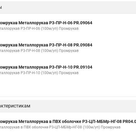
ы
изоляции 20
Металлорукав мрпи в пвх
Металлорукав высокого да
Металлорукав 32
Металлорукав 38
Металлорукав 40
Ме
омрукав Металлорукав Р3-ПР-Н-06 PR.09064
вх изоляции
Металлорукава пвх 25
Металлорукав в пвх 50
Ме
таллорукав Р3-ПР-Н-06 (100м/уп) Промрукав
абеля
Металлорукав зэта
Металлорукав мрпи
Металлорукав в
омрукав Металлорукав Р3-ПР-Н-08 PR.09084
изоляции мрпи
Металлорукав выхлопной
Металлорукав кабельны
таллорукав Р3-ПР-Н-08 (100м/уп) Промрукав
Соединитель металлорукава
Металлорукав мрпи нг
Металло
омрукав Металлорукав Р3-ПР-Н-10 PR.09104
тичный в пвх
Металлорукав рз цх 20
Металлорукав цпнг 20
Ме
таллорукав Р3-ПР-Н-10 (100м/уп) Промрукав
актеристикам
омрукав Металлорукав в ПВХ оболочке Р3-ЦП-МБМр-НГ-08 PR04.
таллорукав в ПВХ оболочке Р3-ЦП-МБМр-НГ-08 (100м/уп) Промрукав