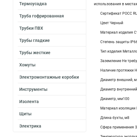
Термоусадка
использования в местах
Сертификат POCC R
Труба гофрированная
Цвет Черный
Трубки ПВХ
Материал изделия С
Трубы гладкие
Степень защиты IP6
Тип изделия Металл
Трубы жесткие
Заземление Не треб
Хомуты
Наличие протяжки Н
Электромонтажные коробки
Диаметр внешний, м
Инструменты
Диаметр внутренний
Диаметр, мм100
Изолента
Материал изоляции 
Щиты
Длина бухты, м8
Электрика
Сфера применения 
Температура эксплуа