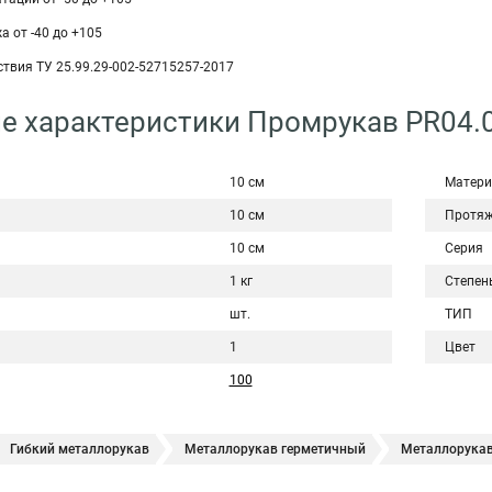
 от -40 до +105
твия ТУ 25.99.29-002-52715257-2017
е характеристики Промрукав PR04.
10 см
Матери
10 см
Протяж
10 см
Серия
1 кг
Степен
шт.
ТИП
1
Цвет
100
Гибкий металлорукав
Металлорукав герметичный
Металлорукав
еталлорукав оцинкованный
Металлорукав 15 мм
Металлорукав 