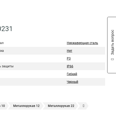
0231
Задать вопрос
ал
Нержавеющая сталь
ка
Нет
Р3
ь защиты
IP66
Гибкий
Черный
 10
Металлорукав 12
Металлорукав 22
18
Металлорукав 20
20 мм
Металлорукав 25