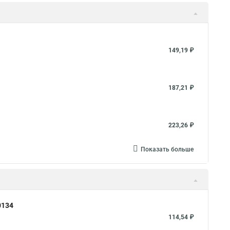
вления
Металлорукав 25 в пвх изоляции
таллорукав 50 мм
Металлорукав ls
таллорукав в изоляции 20
Металлорукав ду
149,19 ₽
 пвх нг оболочке
Металлорукав в пвх изоляции рз
й
Металлорукав нержавеющий
Металлорукав мг
187,21 ₽
рукав пвх нг
Металлорукав пвх 20
таллорукав рз цп
223,26 ₽
Показать больше
0134
114,54 ₽