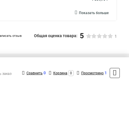
Показать больше
5
Общая оценка товара:
аписать отзыв
1
+7 (495) 431-16-66
Контакты
0
1
Сравнить
Корзина
0
Просмотрено
ь заказ
MAX: +7 (916) 031-40-57
ShopMSK8
(Круглосуточно)
info@promr-shop.ru
Форма обратной связи