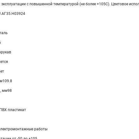
 эксплуатации с повышенной температурой (не более +105С). Цветовое испол
U.АГ35.H03924
таль
6
орукав
уется
ет
м109.8
, мм98
ПВХ пластикат
Электромонтажные работы
тации от -50 до +105