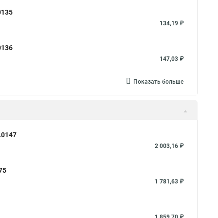
0135
134,19 ₽
0136
147,03 ₽
Показать больше
.0147
2 003,16 ₽
75
1 781,63 ₽
1 859,70 ₽