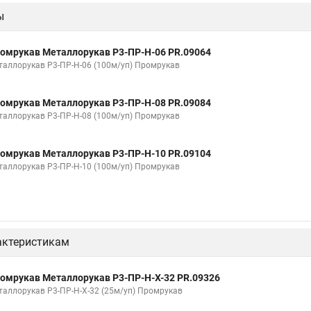
ы
изоляции 20
Металлорукав мрпи в пвх
Металлорукав высокого да
Металлорукав 32
Металлорукав 38
Металлорукав 40
Ме
омрукав Металлорукав Р3-ПР-Н-06 PR.09064
вх изоляции
Металлорукава пвх 25
Металлорукав в пвх 50
Ме
таллорукав Р3-ПР-Н-06 (100м/уп) Промрукав
абеля
Металлорукав зэта
Металлорукав мрпи
Металлорукав в
омрукав Металлорукав Р3-ПР-Н-08 PR.09084
изоляции мрпи
Металлорукав выхлопной
Металлорукав кабельны
таллорукав Р3-ПР-Н-08 (100м/уп) Промрукав
Соединитель металлорукава
Металлорукав мрпи нг
Металло
омрукав Металлорукав Р3-ПР-Н-10 PR.09104
тичный в пвх
Металлорукав рз цх 20
Металлорукав цпнг 20
Ме
таллорукав Р3-ПР-Н-10 (100м/уп) Промрукав
актеристикам
омрукав Металлорукав Р3-ПР-Н-Х-32 PR.09326
таллорукав Р3-ПР-Н-Х-32 (25м/уп) Промрукав