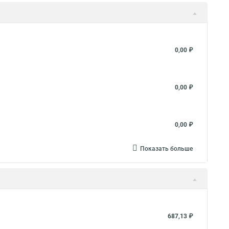
вления
Металлорукав 25 в пвх изоляции
таллорукав 50 мм
Металлорукав ls
таллорукав в изоляции 20
Металлорукав ду
0,00 ₽
 пвх нг оболочке
Металлорукав в пвх изоляции рз
й
Металлорукав нержавеющий
Металлорукав мг
0,00 ₽
рукав пвх нг
Металлорукав пвх 20
таллорукав рз цп
0,00 ₽
Показать больше
687,13 ₽