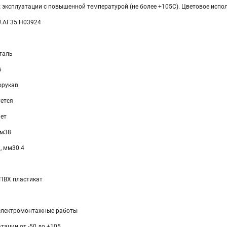
 эксплуатации с повышенной температурой (не более +105С). Цветовое испол
U.АГ35.H03924
таль
6
орукав
уется
ет
мм38
, мм30.4
ПВХ пластикат
Электромонтажные работы
тации от -50 до +105