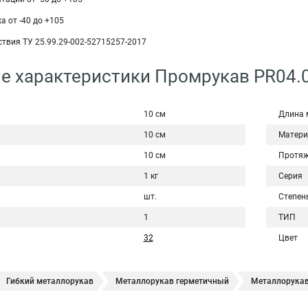
 от -40 до +105
твия ТУ 25.99.29-002-52715257-2017
е характеристики Промрукав PR04.
10 см
Длина 
10 см
Матери
10 см
Протяж
1 кг
Серия
шт.
Степен
1
ТИП
32
Цвет
Гибкий металлорукав
Металлорукав герметичный
Металлорукав
еталлорукав оцинкованный
Металлорукав 15 мм
Металлорукав 