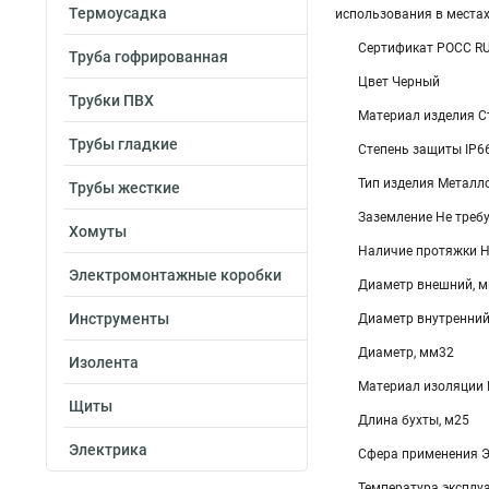
Термоусадка
использования в местах
Сертификат POCC R
Труба гофрированная
Цвет Черный
Трубки ПВХ
Материал изделия С
Трубы гладкие
Степень защиты IP6
Тип изделия Металл
Трубы жесткие
Заземление Не треб
Хомуты
Наличие протяжки Н
Электромонтажные коробки
Диаметр внешний, 
Инструменты
Диаметр внутренний
Диаметр, мм32
Изолента
Материал изоляции 
Щиты
Длина бухты, м25
Электрика
Сфера применения 
Температура эксплуа