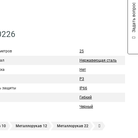
Задать вопрос
0226
метров
25
ал
Нержавеющая сталь
ка
Нет
Р3
ь защиты
IP66
Гибкий
Черный
 10
Металлорукав 12
Металлорукав 22
18
Металлорукав 20
20 мм
Металлорукав 25