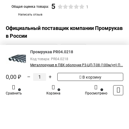
5
Общая оценка товара:
1
Написать отзыв
Официальный поставщик компании
Промрукав
в России
Промрукав PR04.0218
Код товара: PR04.0218
Металлорукав в ПВХ оболочке Р3-ЦП-Т-08 (100м/уп) П...
0,00 ₽
–
+
В корзину
0
0
1
Сравнить
Корзина
Просмотрено
Каталог
Оплата
Доставка
Контакты
Войти