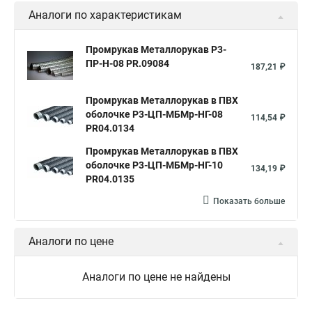
Аналоги по характеристикам
Металлорукав в пвх 50
Металлорукав в изоляции 20
Металлорукав ду
Металлорукав для кабеля
Промрукав Металлорукав Р3-
ПР-Н-08 PR.09084
Металлорукав зэта
Металлорукав мрпи
187,21 ₽
Металлорукав в пвх нг оболочке
Промрукав Металлорукав в ПВХ
Металлорукав в пвх изоляции рз
оболочке Р3-ЦП-МБМр-НГ-08
114,54 ₽
PR04.0134
Металлорукав в пвх изоляции мрпи
Промрукав Металлорукав в ПВХ
Металлорукав выхлопной
Металлорукав кабельный
оболочке Р3-ЦП-МБМр-НГ-10
134,19 ₽
PR04.0135
Металлорукав нержавеющий
Металлорукав мг
Показать больше
Металлорукав пвх 15
Соединитель металлорукава
Металлорукав мрпи нг
Металлорукав пвх нг
Аналоги по цене
Металлорукав пвх 20
Металлорукав герметичный в пвх
Металлорукав рз цх 20
Металлорукав цпнг 20
Аналоги по цене не найдены
Металлорукав рз цп