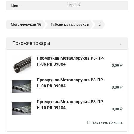
Черный
Цвет
Металлорукав 16
Гибкий металлорукав
Металлорукав герметичный
Металлорукав 10
Похожие товары
Металлорукав 12
Металлорукав 22
Металлорукав
Металлорукав оцинкованный
Металлорукав 15 мм
Промрукав Металлорукав Р3-ПР-
Н-06 PR.09064
Металлорукав 18
Металлорукав 20
20 мм
0,00 ₽
Металлорукав 25
Металлорукав в пвх изоляции 20
Промрукав Металлорукав Р3-ПР-
Металлорукав мрпи в пвх
Н-08 PR.09084
0,00 ₽
Металлорукав высокого давления
Промрукав Металлорукав Р3-ПР-
Металлорукав 25 в пвх изоляции
Металлорукав 25 мм
Н-10 PR.09104
0,00 ₽
Металлорукав 32
Металлорукав 38
Металлорукав 40
Металлорукав 50 мм
Металлорукав ls
Показать больше
Металлорукав 50 в пвх изоляции
Металлорукава пвх 25