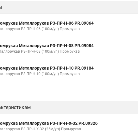
ы
изоляции 20
Металлорукав мрпи в пвх
Металлорукав высокого да
Металлорукав 32
Металлорукав 38
Металлорукав 40
Ме
омрукав Металлорукав Р3-ПР-Н-06 PR.09064
вх изоляции
Металлорукава пвх 25
Металлорукав в пвх 50
Ме
таллорукав Р3-ПР-Н-06 (100м/уп) Промрукав
абеля
Металлорукав зэта
Металлорукав мрпи
Металлорукав в
омрукав Металлорукав Р3-ПР-Н-08 PR.09084
изоляции мрпи
Металлорукав выхлопной
Металлорукав кабельны
таллорукав Р3-ПР-Н-08 (100м/уп) Промрукав
Соединитель металлорукава
Металлорукав мрпи нг
Металло
омрукав Металлорукав Р3-ПР-Н-10 PR.09104
тичный в пвх
Металлорукав рз цх 20
Металлорукав цпнг 20
Ме
таллорукав Р3-ПР-Н-10 (100м/уп) Промрукав
актеристикам
омрукав Металлорукав Р3-ПР-Н-Х-32 PR.09326
таллорукав Р3-ПР-Н-Х-32 (25м/уп) Промрукав