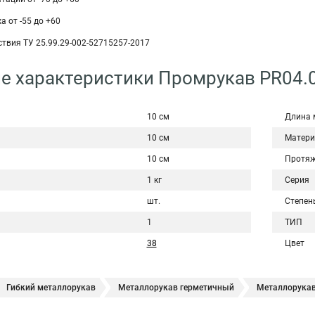
 от -55 до +60
твия ТУ 25.99.29-002-52715257-2017
е характеристики Промрукав PR04.
10 см
Длина 
10 см
Матери
10 см
Протяж
1 кг
Серия
шт.
Степен
1
ТИП
38
Цвет
Гибкий металлорукав
Металлорукав герметичный
Металлорукав
еталлорукав оцинкованный
Металлорукав 15 мм
Металлорукав 