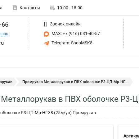
а
Контакты
10.00 - 18.00
-66
Звонок онлайн
MAX: +7 (916) 031-40-57
онок
ru
Telegram: ShopMSK8
орукав
Промрукав Металлорукав в ПВХ оболочке Р3-ЦП-Мр-НГ-...
Металлорукав в ПВХ оболочке Р3-Ц
оболочке Р3-ЦП-Мр-НГ-38 (25м/уп) Промрукав
Артику