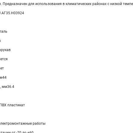
я. Предназначен для использования в климатических районах с низкой темп
U.АГ35.H03924
таль
6
орукав
уется
ет
мм44
, мм36.4
ПВХ пластикат
Электромонтажные работы
тации от -70 до +60