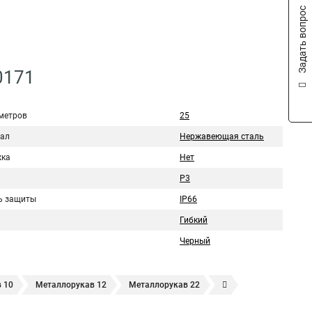
Задать вопрос
0171
метров
25
ал
Нержавеющая сталь
ка
Нет
Р3
ь защиты
IP66
Гибкий
Черный
 10
Металлорукав 12
Металлорукав 22
18
Металлорукав 20
20 мм
Металлорукав 25