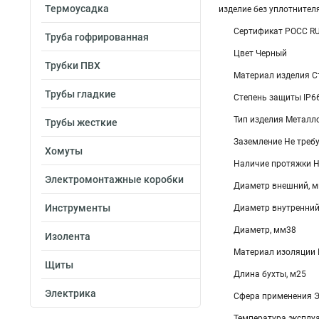
Термоусадка
изделие без уплотнител
Сертификат POCC R
Труба гофрированная
Цвет Черный
Трубки ПВХ
Материал изделия С
Трубы гладкие
Степень защиты IP6
Тип изделия Металл
Трубы жесткие
Заземление Не треб
Хомуты
Наличие протяжки Н
Электромонтажные коробки
Диаметр внешний, 
Инструменты
Диаметр внутренний
Диаметр, мм38
Изолента
Материал изоляции 
Щиты
Длина бухты, м25
Электрика
Сфера применения 
Температура эксплуа