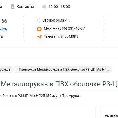
а
Контакты
10.00 - 18.00
-66
Звонок онлайн
MAX: +7 (916) 031-40-57
онок
ru
Telegram: ShopMSK8
орукав
Промрукав Металлорукав в ПВХ оболочке Р3-ЦП-Мр-НГ-...
Металлорукав в ПВХ оболочке Р3-Ц
оболочке Р3-ЦП-Мр-НГ-25 (50м/уп) Промрукав
Артику