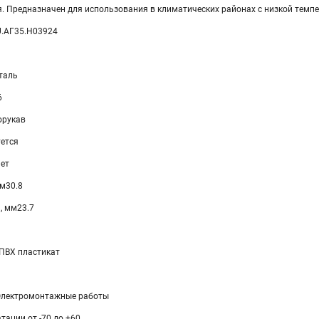
я. Предназначен для использования в климатических районах с низкой темп
U.АГ35.H03924
таль
6
орукав
уется
ет
м30.8
, мм23.7
ПВХ пластикат
Электромонтажные работы
тации от -70 до +60