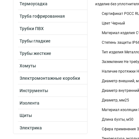
Термоусадка
изделие без уплотнител
Сертификат POCC R
Труба гофрированная
Цвет Черный
Трубки ПВХ
Материал изделия С
Трубы гладкие
Степень защиты IP6
Тип изделия Металл
Трубы жесткие
Заземление Не треб
Хомуты
Наличие протяжки Н
Электромонтажные коробки
Диаметр внешний, м
Инструменты
Диаметр внутренний
Диаметр, мм25
Изолента
Материал изоляции 
Щиты
Длина бухты, м50
Электрика
Сфера применения 
Температура эксплуа