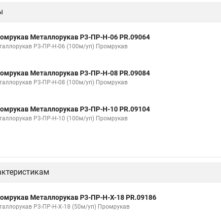
ы
изоляции 20
Металлорукав мрпи в пвх
Металлорукав высокого да
Металлорукав 32
Металлорукав 38
Металлорукав 40
Ме
омрукав Металлорукав Р3-ПР-Н-06 PR.09064
вх изоляции
Металлорукава пвх 25
Металлорукав в пвх 50
Ме
таллорукав Р3-ПР-Н-06 (100м/уп) Промрукав
абеля
Металлорукав зэта
Металлорукав мрпи
Металлорукав в
омрукав Металлорукав Р3-ПР-Н-08 PR.09084
изоляции мрпи
Металлорукав выхлопной
Металлорукав кабельны
таллорукав Р3-ПР-Н-08 (100м/уп) Промрукав
Соединитель металлорукава
Металлорукав мрпи нг
Металло
омрукав Металлорукав Р3-ПР-Н-10 PR.09104
тичный в пвх
Металлорукав рз цх 20
Металлорукав цпнг 20
Ме
таллорукав Р3-ПР-Н-10 (100м/уп) Промрукав
актеристикам
омрукав Металлорукав Р3-ПР-Н-Х-18 PR.09186
таллорукав Р3-ПР-Н-Х-18 (50м/уп) Промрукав