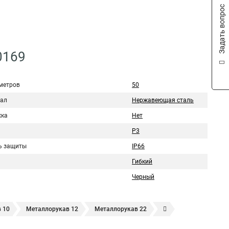
Задать вопрос
0169
метров
50
ал
Нержавеющая сталь
ка
Нет
Р3
ь защиты
IP66
Гибкий
Черный
 10
Металлорукав 12
Металлорукав 22
18
Металлорукав 20
20 мм
Металлорукав 25