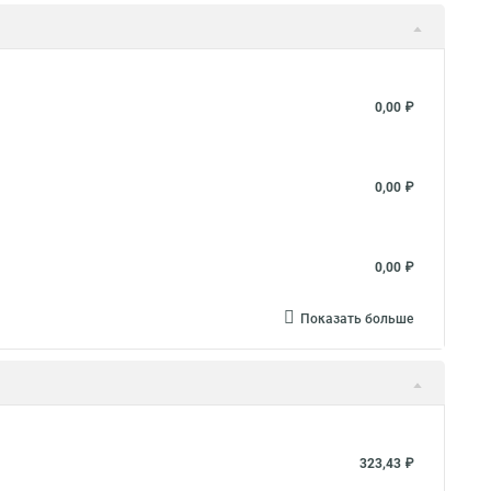
вления
Металлорукав 25 в пвх изоляции
таллорукав 50 мм
Металлорукав ls
таллорукав в изоляции 20
Металлорукав ду
0,00 ₽
 пвх нг оболочке
Металлорукав в пвх изоляции рз
й
Металлорукав нержавеющий
Металлорукав мг
0,00 ₽
рукав пвх нг
Металлорукав пвх 20
таллорукав рз цп
0,00 ₽
Показать больше
323,43 ₽