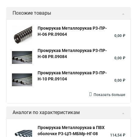
Металлорукав герметичный
Металлорукав 10
Похожие товары
Металлорукав 12
Металлорукав 22
Металлорукав
Металлорукав оцинкованный
Металлорукав 15 мм
Промрукав Металлорукав Р3-ПР-
Н-06 PR.09064
Металлорукав 18
Металлорукав 20
20 мм
0,00 ₽
Металлорукав 25
Металлорукав в пвх изоляции 20
Промрукав Металлорукав Р3-ПР-
Металлорукав мрпи в пвх
Н-08 PR.09084
0,00 ₽
Металлорукав высокого давления
Промрукав Металлорукав Р3-ПР-
Металлорукав 25 в пвх изоляции
Металлорукав 25 мм
Н-10 PR.09104
0,00 ₽
Металлорукав 32
Металлорукав 38
Металлорукав 40
Металлорукав 50 мм
Металлорукав ls
Показать больше
Металлорукав 50 в пвх изоляции
Металлорукава пвх 25
Аналоги по характеристикам
Металлорукав в пвх 50
Металлорукав в изоляции 20
Металлорукав ду
Металлорукав для кабеля
Промрукав Металлорукав в ПВХ
оболочке Р3-ЦП-МБМр-НГ-08
Металлорукав зэта
Металлорукав мрпи
114,54 ₽