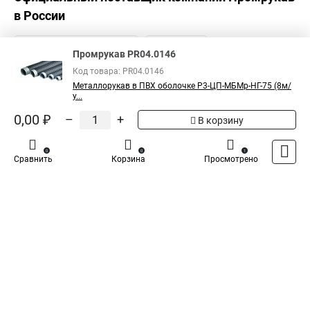
в России
Промрукав PR04.0146
Код товара: PR04.0146
Металлорукав в ПВХ оболочке Р3-ЦП-МБМр-НГ-75 (8м/
у...
0,00 ₽
–
+
В корзину
0
0
1
Сравнить
Корзина
Просмотрено
Каталог
Оплата
Доставка
Контакты
Войти