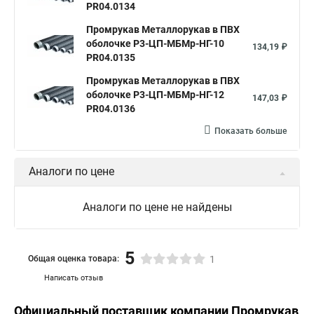
PR04.0134
Металлорукав в пвх нг оболочке
Промрукав Металлорукав в ПВХ
Металлорукав в пвх изоляции рз
оболочке Р3-ЦП-МБМр-НГ-10
134,19 ₽
PR04.0135
Металлорукав в пвх изоляции мрпи
Промрукав Металлорукав в ПВХ
Металлорукав выхлопной
Металлорукав кабельный
оболочке Р3-ЦП-МБМр-НГ-12
147,03 ₽
PR04.0136
Металлорукав нержавеющий
Металлорукав мг
Показать больше
Металлорукав пвх 15
Соединитель металлорукава
Металлорукав мрпи нг
Металлорукав пвх нг
Аналоги по цене
Металлорукав пвх 20
Металлорукав герметичный в пвх
Металлорукав рз цх 20
Металлорукав цпнг 20
Аналоги по цене не найдены
Металлорукав рз цп
5
Общая оценка товара:
1
Написать отзыв
Официальный поставщик компании
Промрукав