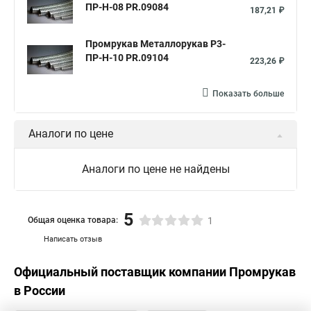
Металлорукав в пвх изоляции рз
ПР-Н-08 PR.09084
187,21 ₽
Металлорукав в пвх изоляции мрпи
Промрукав Металлорукав Р3-
Металлорукав выхлопной
Металлорукав кабельный
ПР-Н-10 PR.09104
223,26 ₽
Металлорукав нержавеющий
Металлорукав мг
Показать больше
Металлорукав пвх 15
Соединитель металлорукава
Металлорукав мрпи нг
Металлорукав пвх нг
Аналоги по цене
Металлорукав пвх 20
Металлорукав герметичный в пвх
Металлорукав рз цх 20
Металлорукав цпнг 20
Аналоги по цене не найдены
Металлорукав рз цп
5
Общая оценка товара:
1
Написать отзыв
Официальный поставщик компании
Промрукав
в России