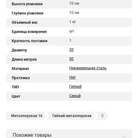
10 см
Высота упаковки
10 см
Глубина упаковки
1 кг
Объемный вес
шт.
Единица измерения
1
Кратность поставки
20
Диаметр
50
Длина метров
Нержавеющая сталь
Материал
Нет
Протяжка
Гибкий
ТИП
Серый
Цвет
Металлорукав 16
Гибкий металлорукав
Металлорукав герметичный
Металлорукав 10
Похожие товары
Металлорукав 12
Металлорукав 22
Металлорукав