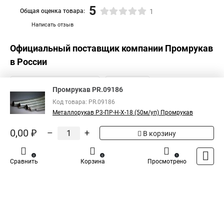
5
Общая оценка товара:
1
Написать отзыв
Официальный поставщик компании
Промрукав
в России
Промрукав PR.09186
Код товара: PR.09186
Металлорукав Р3-ПР-Н-Х-18 (50м/уп) Промрукав
0,00 ₽
–
+
В корзину
0
0
1
Сравнить
Корзина
Просмотрено
Каталог
Оплата
Доставка
Контакты
Войти