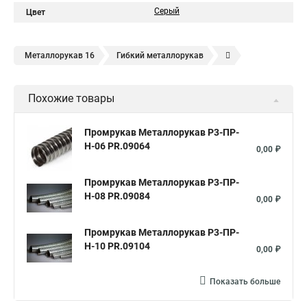
Серый
Цвет
Металлорукав 16
Гибкий металлорукав
Металлорукав герметичный
Металлорукав 10
Похожие товары
Металлорукав 12
Металлорукав 22
Металлорукав
Металлорукав оцинкованный
Металлорукав 15 мм
Промрукав Металлорукав Р3-ПР-
Н-06 PR.09064
Металлорукав 18
Металлорукав 20
20 мм
0,00 ₽
Металлорукав 25
Металлорукав в пвх изоляции 20
Промрукав Металлорукав Р3-ПР-
Металлорукав мрпи в пвх
Н-08 PR.09084
0,00 ₽
Металлорукав высокого давления
Промрукав Металлорукав Р3-ПР-
Металлорукав 25 в пвх изоляции
Металлорукав 25 мм
Н-10 PR.09104
0,00 ₽
Металлорукав 32
Металлорукав 38
Металлорукав 40
Металлорукав 50 мм
Металлорукав ls
Показать больше
Металлорукав 50 в пвх изоляции
Металлорукава пвх 25