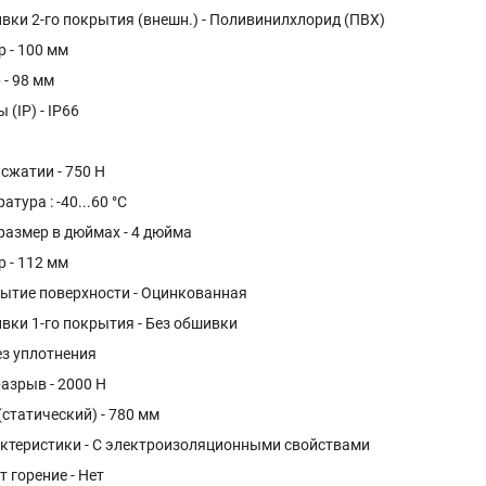
вки 2-го покрытия (внешн.) - Поливинилхлорид (ПВХ)
 - 100 мм
 - 98 мм
(IP) - IP66
сжатии - 750 Н
тура : -40...60 °C
азмер в дюймах - 4 дюйма
 - 112 мм
ытие поверхности - Оцинкованная
вки 1-го покрытия - Без обшивки
ез уплотнения
азрыв - 2000 Н
(статический) - 780 мм
актеристики - С электроизоляционными свойствами
 горение - Нет