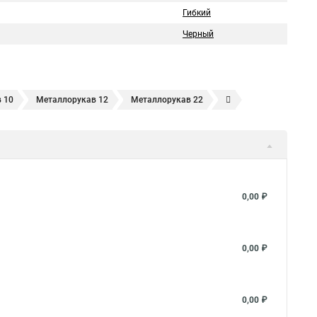
Гибкий
Черный
 10
Металлорукав 12
Металлорукав 22
18
Металлорукав 20
20 мм
Металлорукав 25
вления
Металлорукав 25 в пвх изоляции
таллорукав 50 мм
Металлорукав ls
таллорукав в изоляции 20
Металлорукав ду
0,00 ₽
 пвх нг оболочке
Металлорукав в пвх изоляции рз
й
Металлорукав нержавеющий
Металлорукав мг
0,00 ₽
рукав пвх нг
Металлорукав пвх 20
таллорукав рз цп
0,00 ₽