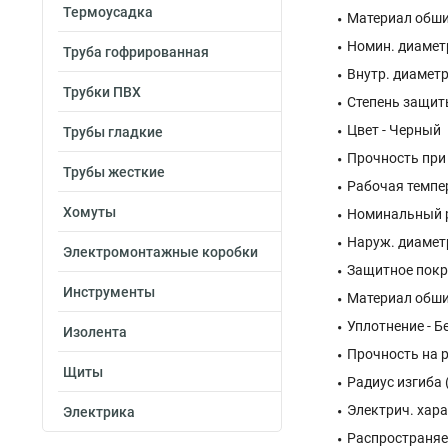
Термоусадка
Материал обши
Номин. диаметр
Труба гофрированная
Внутр. диаметр
Трубки ПВХ
Степень защиты 
Цвет - Черный
Трубы гладкие
Прочность при 
Трубы жесткие
Рабочая темпера
Хомуты
Номинальный р
Наруж. диаметр
Электромонтажные коробки
Защитное покр
Инструменты
Материал обши
Уплотнение - Б
Изолента
Прочность на р
Щиты
Радиус изгиба 
Электрич. хар
Электрика
Распространяет