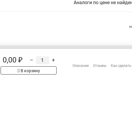
Аналоги по цене не найде
Н
0,00 ₽
–
+
Распродажа
Описание
Отзывы
Как сделать
Сотрудничество
рах на сайте имеет
В корзину
 проверяйте товар
Гарантия
Оплата
Доставка