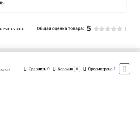
ны
5
Общая оценка товара:
аписать отзыв
1
+7 (495) 431-16-66
Контакты
0
1
Сравнить
Корзина
0
Просмотрено
 заказ
MAX: +7 (916) 031-40-57
ShopMSK8
(Круглосуточно)
info@promr-shop.ru
Форма обратной связи