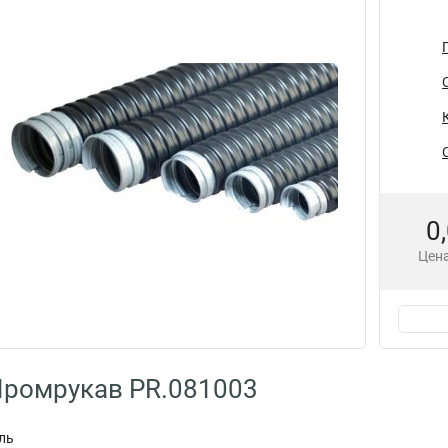
0
Цена
Промрукав PR.081003
ль