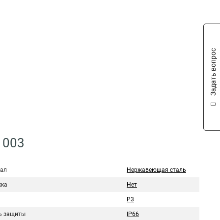
Задать вопрос
1003
ал
Нержавеющая сталь
ка
Нет
Р3
ь защиты
IP66