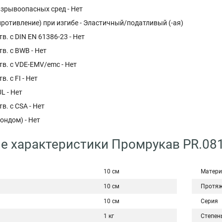
взрывоопасных сред - Нет
ротивление) при изгибе - Эластичный/податливый (-ая)
в. с DIN EN 61386-23 - Нет
в. с BWB - Нет
тв. с VDE-EMV/emc - Нет
в. с FI - Нет
L - Нет
в. с CSA - Нет
ондом) - Нет
е характеристики Промрукав PR.08
10 см
Матери
10 см
Протяж
10 см
Серия
1 кг
Степен