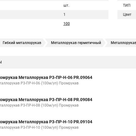
шт.
ТИП
1
Цвет
100
Гибкий металлорукав
Металлорукав герметичный
Металлорукав
еталлорукав оцинкованный
Металлорукав 15 мм
Металлорукав 
ы
изоляции 20
Металлорукав мрпи в пвх
Металлорукав высокого да
Металлорукав 32
Металлорукав 38
Металлорукав 40
Ме
омрукав Металлорукав Р3-ПР-Н-06 PR.09064
вх изоляции
Металлорукава пвх 25
Металлорукав в пвх 50
Ме
таллорукав Р3-ПР-Н-06 (100м/уп) Промрукав
абеля
Металлорукав зэта
Металлорукав мрпи
Металлорукав в
омрукав Металлорукав Р3-ПР-Н-08 PR.09084
изоляции мрпи
Металлорукав выхлопной
Металлорукав кабельны
таллорукав Р3-ПР-Н-08 (100м/уп) Промрукав
Соединитель металлорукава
Металлорукав мрпи нг
Металло
омрукав Металлорукав Р3-ПР-Н-10 PR.09104
тичный в пвх
Металлорукав рз цх 20
Металлорукав цпнг 20
Ме
таллорукав Р3-ПР-Н-10 (100м/уп) Промрукав