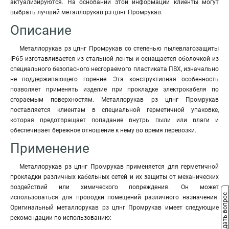
актуализируются. На основании этой информации клиенты могут
выбрать лучший металлорукав рз цпнг Промрукав.
Описание
Металлорукав рз цпнг Промрукав со степенью пылевлагозащиты
IP65 изготавливается из стальной ленты и оснащается оболочкой из
специального безопасного несгораемого пластиката ПВХ, изначально
не поддерживающего горение. Эта конструктивная особенность
позволяет применять изделие при прокладке электрокабеля по
сгораемым поверхностям. Металлорукав рз цпнг Промрукав
поставляется клиентам в специальной герметичной упаковке,
которая предотвращает попадание внутрь пыли или влаги и
обеспечивает бережное отношение к нему во время перевозки.
Применение
Металлорукав рз цпнг Промрукав применяется для герметичной
прокладки различных кабельных сетей и их защиты от механических
воздействий или химического повреждения. Он может
Задать вопрос
использоваться для проводки помещений различного назначения.
Оригинальный металлорукав рз цпнг Промрукав имеет следующие
рекомендации по использованию: