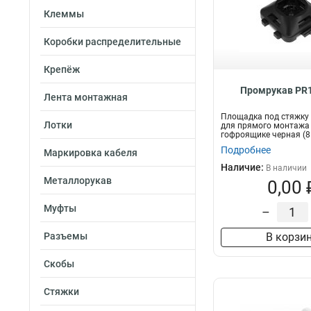
Клеммы
Коробки распределительные
Крепёж
Промрукав PR1
Лента монтажная
Площадка под стяжку
Лотки
для прямого монтажа
гофроящике черная (8
Промрукав
Подробнее
Маркировка кабеля
Наличие:
В наличии
Металлорукав
0,00 
Муфты
–
Разъемы
В корзи
Скобы
Стяжки