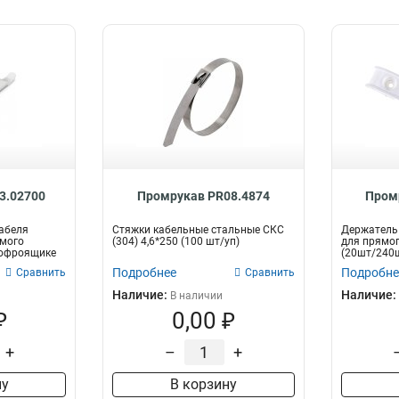
3.02700
Промрукав PR08.4874
Пром
абеля
Стяжки кабельные стальные СКС
Держатель
ямого
(304) 4,6*250 (100 шт/уп)
для прямо
гофроящике
(20шт/240ш
Подробнее
Подробне
Сравнить
Сравнить
Наличие:
Наличие:
В наличии
₽
0,00 ₽
+
–
+
ну
В корзину