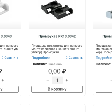
3.0343
Промрукав PR13.0342
Пром
 для прямого
Площадка под стяжку для прямого
Площадка п
т/1500шт уп/
монтажа черная (100шт/1500шт
монтажа се
уп/кор) Промрукав
кор) Пром
Подробнее
Подробне
Сравнить
Сравнить
Наличие:
Наличие:
В наличии
₽
0,00 ₽
+
–
+
ну
В корзину