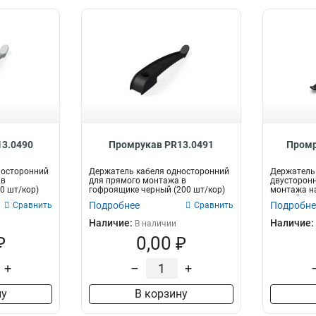
3.0490
Промрукав PR13.0491
Промр
носторонний
Держатель кабеля односторонний
Держатель 
 в
для прямого монтажа в
двусторонн
0 шт/кор)
гофроящике черный (200 шт/кор)
монтажа на
Промрукав
черный (290
Подробнее
Подробне
Сравнить
Сравнить
Наличие:
Наличие:
В наличии
₽
0,00 ₽
+
–
+
ну
В корзину