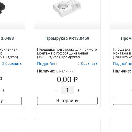
3.0483
Промрукав PR13.0459
Пром
 усиленная
Площадка под стяжку для прямого
Площадка п
 в
монтажа в гофроящике белая
монтажа в
50 шт/кор)
(1900шт/кор) Промрукав
(1900шт/к
Подробнее
Подробне
Сравнить
Сравнить
Наличие:
Наличие:
В наличии
₽
0,00 ₽
+
–
+
ну
В корзину