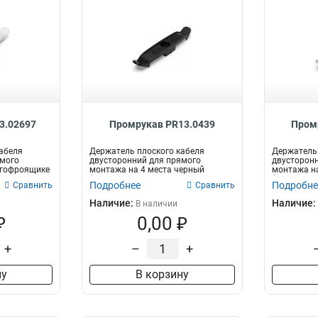
3.02697
Промрукав PR13.0439
Пром
абеля
Держатель плоского кабеля
Держатель 
ямого
двусторонний для прямого
двусторонн
 гофроящике
монтажа на 4 места черный
монтажа на
(20шт/640шт уп/кор...
(20шт/640шт
Подробнее
Подробне
Сравнить
Сравнить
Наличие:
Наличие:
В наличии
₽
0,00 ₽
+
–
+
ну
В корзину