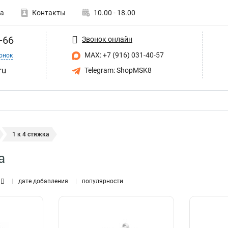
а
Контакты
10.00 - 18.00
-66
Звонок онлайн
MAX: +7 (916) 031-40-57
онок
ru
Telegram: ShopMSK8
1 к 4 стяжка
а
дате добавления
популярности