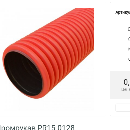
Артику
0
Цена
Промрукав PR15.0128