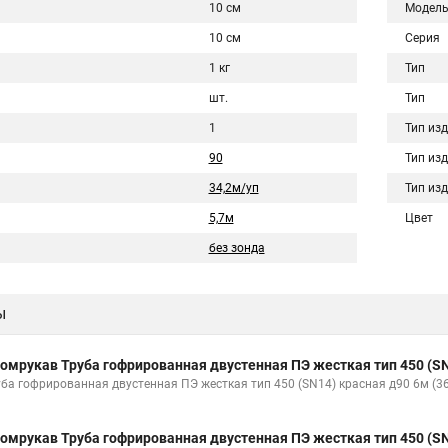
10 см
Модел
10 см
Серия
1 кг
Тип
шт.
Тип
1
Тип из
90
Тип из
34,2м/уп
Тип из
5,7м
Цвет
без зонда
ы
омрукав Труба гофрированная двустенная ПЭ жесткая тип 450 (SN
уба гофрированная двустенная ПЭ жесткая тип 450 (SN14) красная д90 6м (
омрукав Труба гофрированная двустенная ПЭ жесткая тип 450 (SN