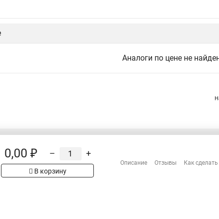
е
Аналоги по цене не найде
Н
0,00 ₽
–
+
Распродажа
Описание
Отзывы
Как сделать
Сотрудничество
рах на сайте имеет
В корзину
 проверяйте товар
Гарантия
Оплата
Доставка