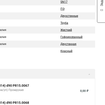
ь
SN17
ПЭ
Двухстенные
Труба
делия
Жесткий
делия
Гофрированный
делия
Двустенная
Красный
14) d90 PR15.0067
36м/уп) Промрукав
0,00 ₽
14) d90 PR15.0068