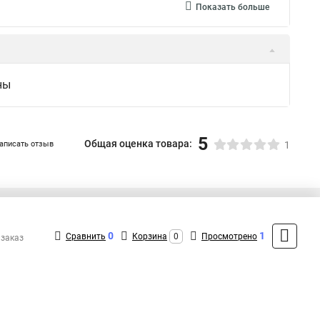
Показать больше
ны
5
Общая оценка товара:
аписать отзыв
1
+7 (495) 431-16-66
Контакты
0
1
Сравнить
Корзина
0
Просмотрено
 заказ
MAX: +7 (916) 031-40-57
ShopMSK8
(Круглосуточно)
info@promr-shop.ru