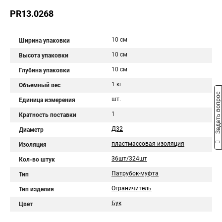
PR13.0268
10 см
Ширина упаковки
10 см
Высота упаковки
10 см
Глубина упаковки
1 кг
Объемный вес
Задать вопрос
шт.
Единица измерения
1
Кратность поставки
Д32
Диаметр
пластмассовая изоляция
Изоляция
36шт/324шт
Кол-во штук
Патрубок-муфта
Тип
Ограничитель
Тип изделия
Бук
Цвет