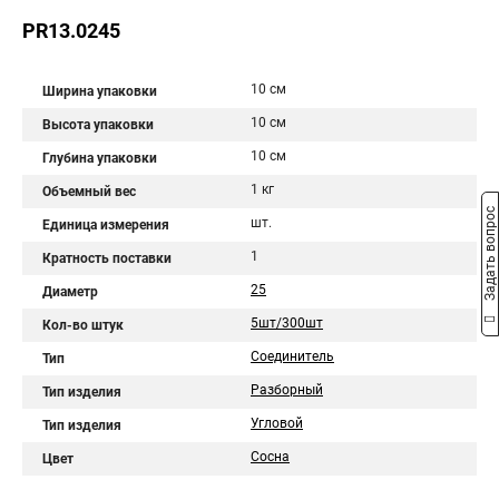
PR13.0245
10 см
Ширина упаковки
10 см
Высота упаковки
10 см
Глубина упаковки
1 кг
Объемный вес
Задать вопрос
шт.
Единица измерения
1
Кратность поставки
25
Диаметр
5шт/300шт
Кол-во штук
Соединитель
Тип
Разборный
Тип изделия
Угловой
Тип изделия
Сосна
Цвет