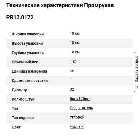
Технические характеристики Промрукав
PR13.0172
10 см
Ширина упаковки
10 см
Высота упаковки
10 см
Глубина упаковки
Задать вопрос
1 кг
Объемный вес
шт.
Единица измерения
1
Кратность поставки
32
Диаметр
5шт/125шт
Кол-во штук
Соединитель
Тип
Угловой
Тип изделия
Черный
Цвет