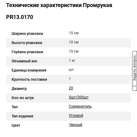
Технические характеристики Промрукав
PR13.0170
10 см
Ширина упаковки
10 см
Высота упаковки
10 см
Глубина упаковки
Задать вопрос
1 кг
Объемный вес
шт.
Единица измерения
1
Кратность поставки
20
Диаметр
5шт/300шт
Кол-во штук
Соединитель
Тип
Угловой
Тип изделия
Черный
Цвет