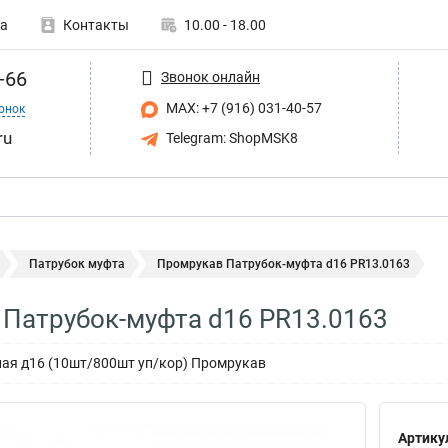
а
Контакты
10.00 - 18.00
-66
Звонок онлайн
MAX: +7 (916) 031-40-57
онок
ru
Telegram: ShopMSK8
Патрубок муфта
Промрукав Патрубок-муфта d16 PR13.0163
Патрубок-муфта d16 PR13.0163
ая д16 (10шт/800шт уп/кор) Промрукав
Артику