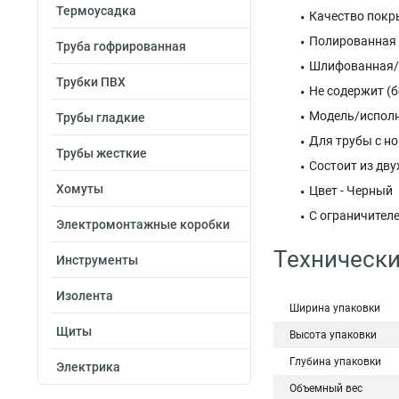
Термоусадка
Качество покр
Полированная 
Труба гофрированная
Шлифованная/с
Трубки ПВХ
Не содержит (б
Модель/исполне
Трубы гладкие
Для трубы с но
Трубы жесткие
Состоит из двух
Хомуты
Цвет - Черный
С ограничителе
Электромонтажные коробки
Технически
Инструменты
Изолента
Ширина упаковки
Щиты
Высота упаковки
Глубина упаковки
Электрика
Объемный вес