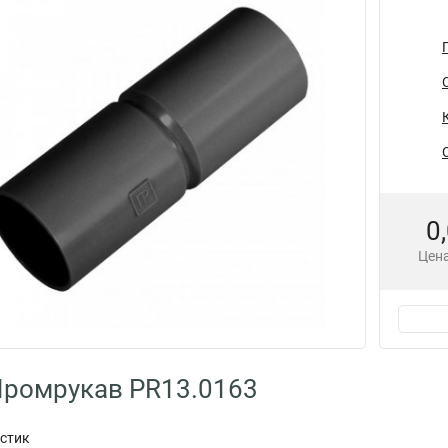
0
Цена
Промрукав PR13.0163
астик