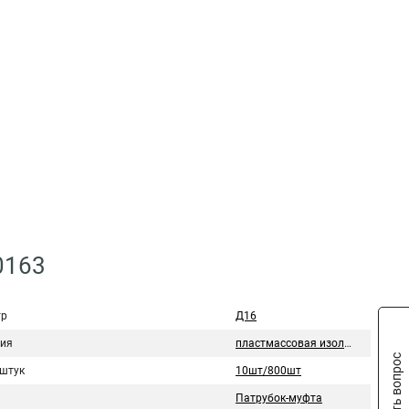
0163
тр
Д16
ия
пластмассовая изоляция
Задать вопрос
 штук
10шт/800шт
Патрубок-муфта