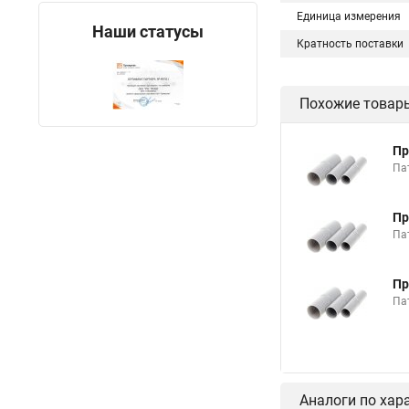
Единица измерения
Наши статусы
Кратность поставки
Похожие товар
Пр
Па
Пр
Па
Пр
Па
Аналоги по хар