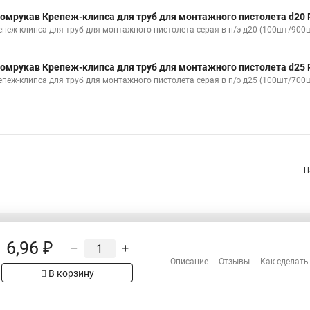
омрукав Крепеж-клипса для труб для монтажного пистолета d20 
епеж-клипса для труб для монтажного пистолета серая в п/э д20 (100шт/900
омрукав Крепеж-клипса для труб для монтажного пистолета d25 
епеж-клипса для труб для монтажного пистолета серая в п/э д25 (100шт/700
Н
6,96 ₽
–
+
Распродажа
Описание
Отзывы
Как сделать
Сотрудничество
рах на сайте имеет
В корзину
 проверяйте товар
Гарантия
Оплата