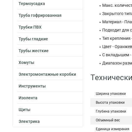
Термоусадка
Макс. количест
Закрытого тип
Труба гофрированная
Материал - Пл
Трубки ПВХ
Подходит для с
Тип крепления 
Трубы гладкие
Цвет - Оранже
Трубы жесткие
С вкладышем -
Хомуты
Диапазон разм
Электромонтажные коробки
Технически
Инструменты
Ширина упаковки
Изолента
Высота упаковки
Щиты
Глубина упаковки
Объемный вес
Электрика
Единица измерения