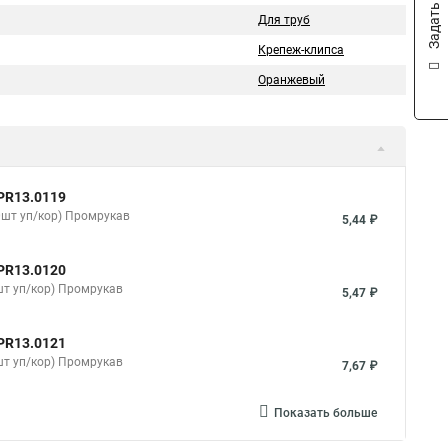
Задать вопрос
Для труб
Крепеж-клипса
Оранжевый
PR13.0119
0шт уп/кор) Промрукав
5,44 ₽
PR13.0120
шт уп/кор) Промрукав
5,47 ₽
PR13.0121
шт уп/кор) Промрукав
7,67 ₽
Показать больше