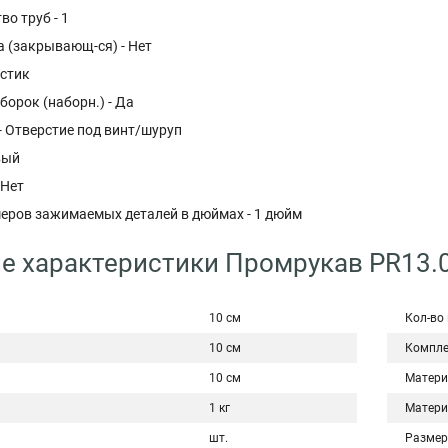
во труб - 1
а (закрывающ-ся) - Нет
астик
борок (наборн.) - Да
- Отверстие под винт/шуруп
вый
 Нет
еров зажимаемых деталей в дюймах - 1 дюйм
е характеристики Промрукав PR13.
10 см
Кол-во
10 см
Компле
10 см
Матери
1 кг
Матери
шт.
Размер