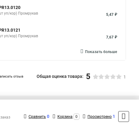
PR13.0120
шт уп/кор) Промрукав
5,47 ₽
PR13.0121
шт уп/кор) Промрукав
7,67 ₽
Показать больше
5
Общая оценка товара:
аписать отзыв
1
+7 (495) 431-16-66
Контакты
0
1
Сравнить
Корзина
0
Просмотрено
 заказ
MAX: +7 (916) 031-40-57
ShopMSK8