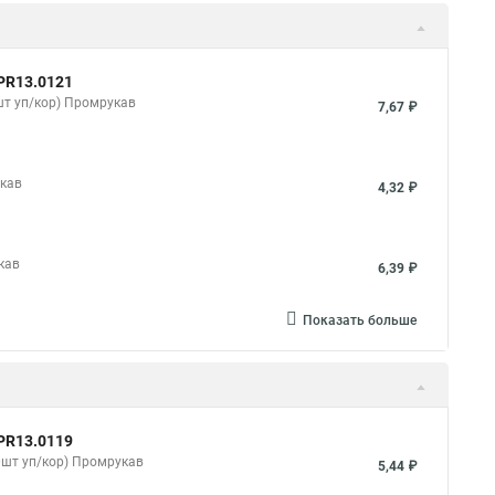
PR13.0121
шт уп/кор) Промрукав
7,67 ₽
укав
4,32 ₽
кав
6,39 ₽
Показать больше
PR13.0119
0шт уп/кор) Промрукав
5,44 ₽