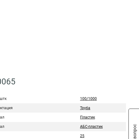
0065
 штк
100/1000
ктация
Труба
ал
Пластик
ал
АБС-пластик
25