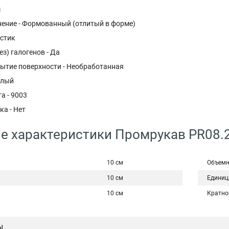
м
ение - Формованный (отлитый в форме)
астик
ез) галогенов - Да
ытие поверхности - Необработанная
елый
а - 9003
а - Нет
е характеристики Промрукав PR08.
10 см
Объемн
10 см
Единиц
10 см
Кратно
ы