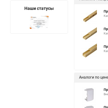
Наши статусы
Пр
Ка
Пр
Ка
Пр
Ка
Аналоги по цен
Пр
Вн
Пр