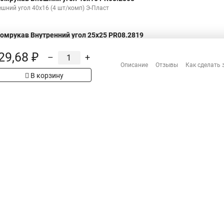
ешний угол 40х16 (4 шт/комп) Э-Пласт
омрукав Внутренний угол 25х25 PR08.2819
утренний угол 25х25 (4 шт/комп) Э-Пласт
29,68 ₽
–
+
Описание
Отзывы
Как сделать 
В корзину
Н
Распродажа
Сотрудничество
рах на сайте имеет
 проверяйте товар
Гарантия
Оплата
Доставка