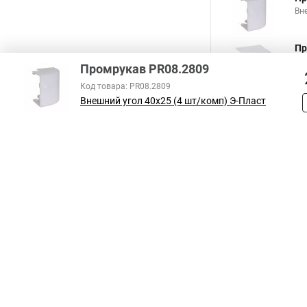
Вн
Пр
Вн
Промрукав PR08.2809
Код товара: PR08.2809
Внешний угол 40х25 (4 шт/комп) Э-Пласт
В соответствии с пунктом 2 статьи 437 ГК РФ, вся информация о това
справочный характер и не является публичной офертой. При покупке
на наличие интересующих вас функций и характеристик.