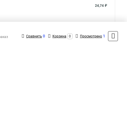
24,74 ₽
22,98 ₽
0
1
Сравнить
Корзина
0
Просмотрено
заказ
Показать больше
5
Общая оценка товара:
аписать отзыв
1
+7 (495) 431-16-66
Контакты
MAX: +7 (916) 031-40-57
ShopMSK8
(Круглосуточно)
info@promr-shop.ru