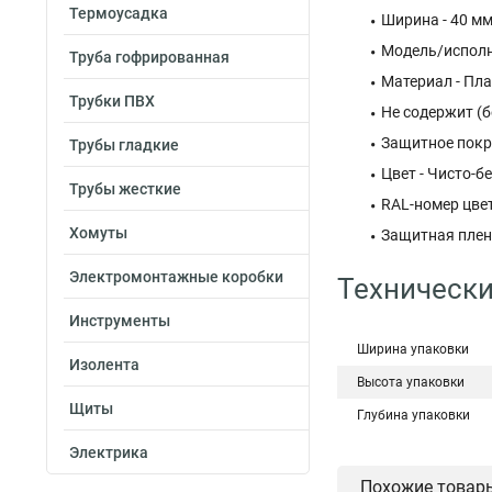
Термоусадка
Ширина - 40 м
Модель/исполн
Труба гофрированная
Материал - Пл
Трубки ПВХ
Не содержит (б
Защитное покр
Трубы гладкие
Цвет - Чисто-б
Трубы жесткие
RAL-номер цвет
Хомуты
Защитная пленк
Электромонтажные коробки
Технически
Инструменты
Ширина упаковки
Изолента
Высота упаковки
Щиты
Глубина упаковки
Электрика
Похожие товар