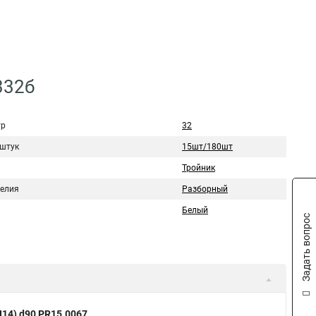
332б
тр
32
 штук
15шт/180шт
Тройник
делия
Разборный
Белый
Задать вопрос
14) d90 PR15.0067