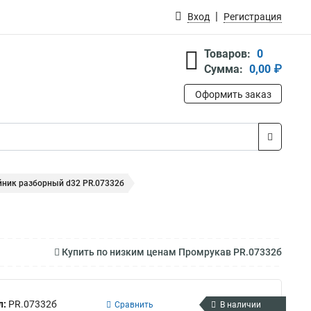
Вход
Регистрация
Товаров:
0
Сумма:
0,00 ₽
Оформить заказ
ник разборный d32 PR.07332б
Купить по низким ценам Промрукав PR.07332б
л:
PR.07332б
Сравнить
В наличии