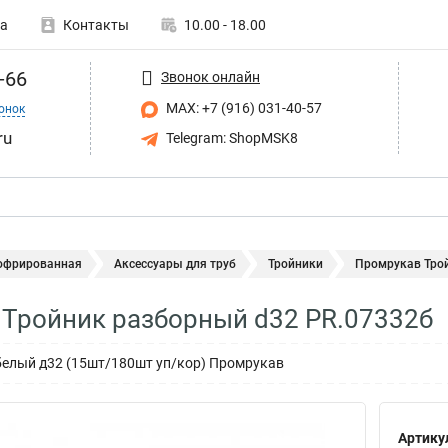
а
Контакты
10.00 - 18.00
-66
Звонок онлайн
MAX: +7 (916) 031-40-57
онок
ru
Telegram: ShopMSK8
гофрированная
Аксессуары для труб
Тройники
Промрукав Трой
Тройник разборный d32 PR.07332б
белый д32 (15шт/180шт уп/кор) Промрукав
Артику