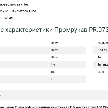
поверхность - Нет
ение - Открытого типа
 - 32 мм
е характеристики Промрукав PR.07
10 см
Диаме
10 см
Кол-во
10 см
Тип
1 кг
Тип из
шт.
Цвет
1
ы
омрукав Труба гофрированная двустенная ПЭ жесткая тип 450 (SN