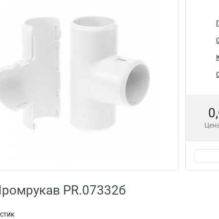
0
Цена
Промрукав PR.07332б
астик