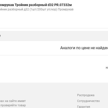
омрукав Тройник разборный d32 PR.07332м
ойник разборный д32 (1шт/200шт уп/кор) Промрукав
е
Аналоги по цене не найде
Н
Распродажа
Сотрудничество
рах на сайте имеет
 проверяйте товар
Гарантия