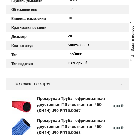
10 см
Глубина упаковки
1 кг
Объемный вес
шт.
Единица измерения
1
Задать вопрос
Кратность поставки
20
Диаметр
50шт/600шт
Кол-во штук
Тройник
Тип
Разборный
Тип изделия
Похожие товары
Промрукав Труба гофрированная
двустенная ПЭ жесткая тип 450
0,00 ₽
(SN14) d90 PR15.0067
Промрукав Труба гофрированная
двустенная ПЭ жесткая тип 450
0,00 ₽
(SN14) d90 PR15.0068