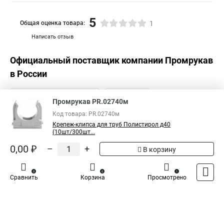
5
Общая оценка товара:
1
Написать отзыв
Официальный поставщик компании
Промрукав
в России
Промрукав PR.02740м
Код товара: PR.02740м
Крепеж-клипса для труб Полистирол д40
(10шт/300шт...
0,00 ₽
–
+
В корзину
0
0
1
Сравнить
Корзина
Просмотрено
Каталог
Оплата
Доставка
Контакты
Войти