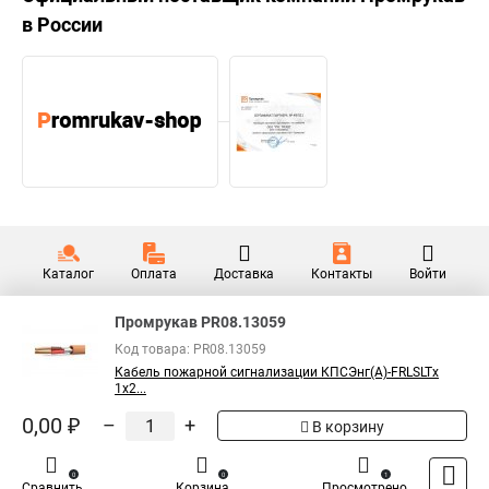
в России
Каталог
Оплата
Доставка
Контакты
Войти
Промрукав PR08.13059
Код товара: PR08.13059
Кабель пожарной сигнализации КПСЭнг(А)-FRLSLTx
1х2...
0,00 ₽
–
+
В корзину
0
0
1
Сравнить
Корзина
Просмотрено