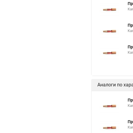
Пр
Ка
Пр
Ка
Пр
Ка
Аналоги по хар
Пр
Ка
Пр
Ка