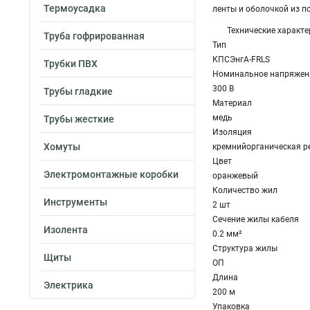
Термоусадка
ленты и оболочкой из п
Технические характе
Труба гофрированная
Тип
КПСЭнгА-FRLS
Трубки ПВХ
Номинальное напряжен
300 В
Трубы гладкие
Материал
медь
Трубы жесткие
Изоляция
Хомуты
кремнийорганическая р
Цвет
Электромонтажные коробки
оранжевый
Количество жил
Инструменты
2 шт
Сечение жилы кабеля
Изолента
0.2 мм²
Структура жилы
Щиты
ОП
Длина
Электрика
200 м
Упаковка