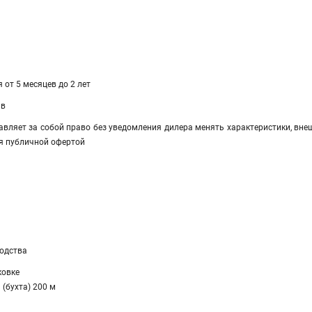
 от 5 месяцев до 2 лет
ав
авляет за собой право без уведомления дилера менять характеристики, вне
я публичной офертой
а
водства
ковке
 (бухта) 200 м