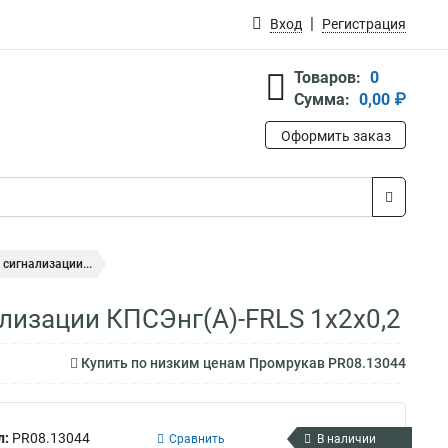
Вход
Регистрация
Товаров:
0
Сумма:
0,00 ₽
Оформить заказ
сигнализации...
лизации КПСЭнг(А)-FRLS 1х2х0,2
Купить по низким ценам Промрукав PR08.13044
л:
PR08.13044
Сравнить
В наличии