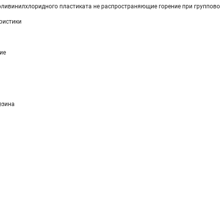
оливинилхлоридного пластиката не распространяющие горение при группово
ристики
ие
езина