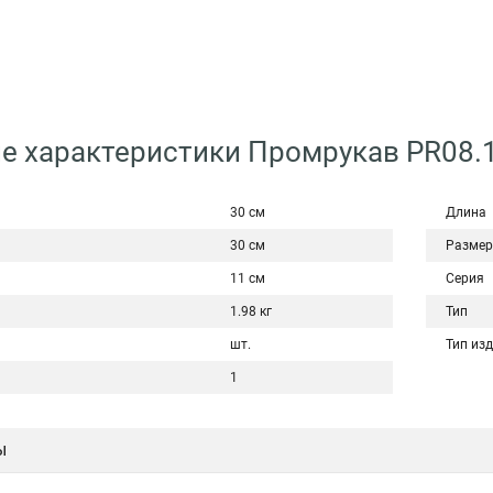
е характеристики Промрукав PR08.
30 см
Длина
30 см
Размер
11 см
Серия
1.98 кг
Тип
шт.
Тип из
1
ы