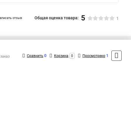
5
Общая оценка товара:
аписать отзыв
1
+7 (495) 431-16-66
Контакты
0
1
Сравнить
Корзина
0
Просмотрено
 заказ
MAX: +7 (916) 031-40-57
ShopMSK8
(Круглосуточно)
info@promr-shop.ru
Форма обратной связи