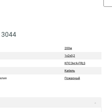
13044
200м
1х2х0,2
КПСЭнгА-FRLS
Кабель
делия
Пожарный