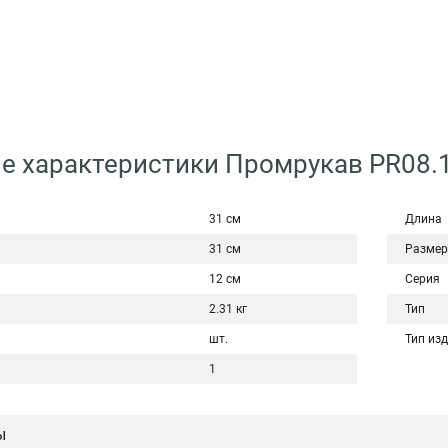
е характеристики Промрукав PR08.
31 см
Длина
31 см
Размер
12 см
Серия
2.31 кг
Тип
шт.
Тип из
1
ы