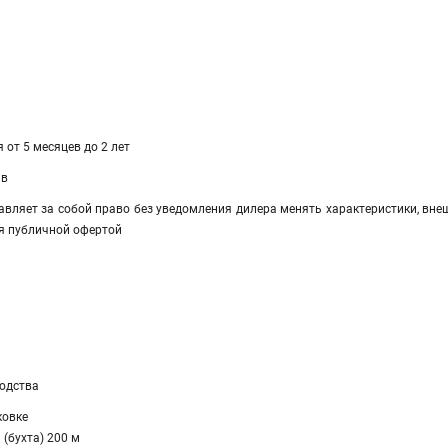
 от 5 месяцев до 2 лет
ав
авляет за собой право без уведомления дилера менять характеристики, вне
я публичной офертой
а
водства
ковке
 (бухта) 200 м