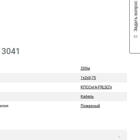
Задать вопрос
13041
200м
1х2х0,75
КПССнгА-FRLSLTx
Кабель
делия
Пожарный