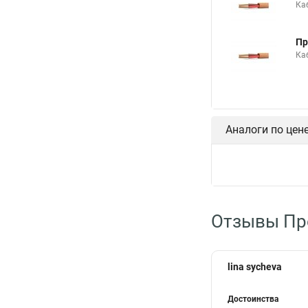
Ка
Пр
Ка
Аналоги по цен
Отзывы Пр
lina sycheva
Достоинства