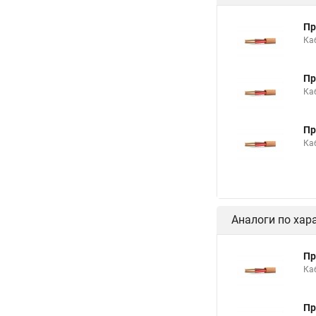
Пр
Ка
Пр
Ка
Пр
Ка
Аналоги по хар
Пр
Ка
Пр