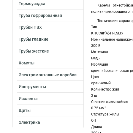
Термоусадка
Кабели огнестойк
поливинилхлоридного пл
Труба гофрированная
Технические характе
Трубки ПВХ
Тип
КПССнг(A)-FRLSLTx
Трубы гладкие
Номинальное напряжен
300 В
Трубы жесткие
Материал
медь
Хомуты
Изоляция
кремнийорганическая р
Электромонтажные коробки
Цвет
оранжевый
Инструменты
Количество жил
2 шт
Изолента
Сечение жилы кабеля
0.75 мм²
Щиты
Структура жилы
ОП
Электрика
Длина