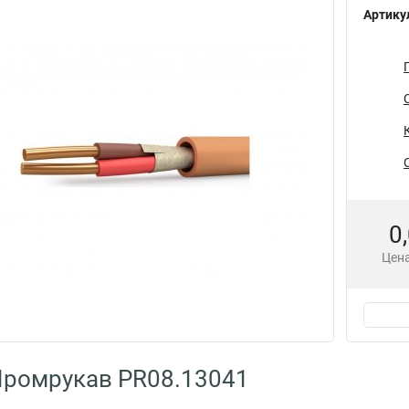
Артику
0
Цена
Промрукав PR08.13041