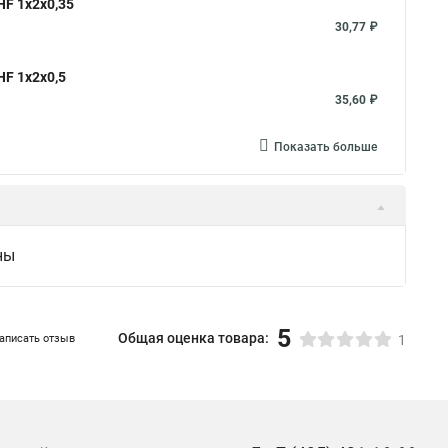
F 1х2х0,35
30,77 ₽
F 1х2х0,5
35,60 ₽
Показать больше
ны
5
Общая оценка товара:
аписать отзыв
1