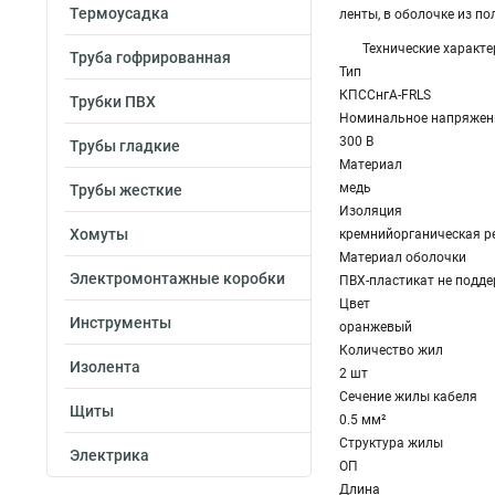
Термоусадка
ленты, в оболочке из п
Технические характе
Труба гофрированная
Тип
КПСCнгА-FRLS
Трубки ПВХ
Номинальное напряжен
300 В
Трубы гладкие
Материал
медь
Трубы жесткие
Изоляция
Хомуты
кремнийорганическая р
Материал оболочки
Электромонтажные коробки
ПВХ-пластикат не подд
Цвет
Инструменты
оранжевый
Количество жил
Изолента
2 шт
Сечение жилы кабеля
Щиты
0.5 мм²
Структура жилы
Электрика
ОП
Длина