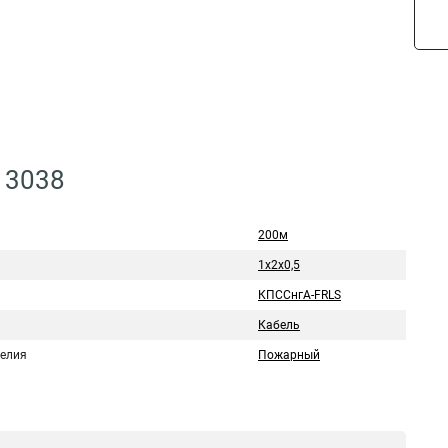
13038
200м
1х2х0,5
КПССнгА-FRLS
Кабель
делия
Пожарный