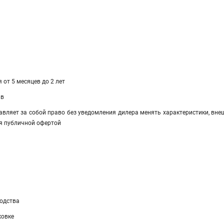
 от 5 месяцев до 2 лет
ав
авляет за собой право без уведомления дилера менять характеристики, вне
я публичной офертой
а
водства
ковке