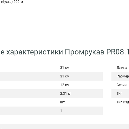
 (бухта) 200 м
е характеристики Промрукав PR08.
31 см
Длина
31 см
Размер
12 см
Серия
2.31 кг
Тип
шт.
Тип из
1