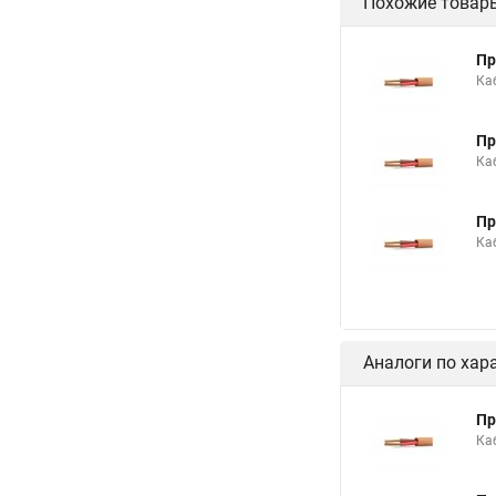
Похожие товар
Пр
Ка
Пр
Ка
Пр
Ка
Аналоги по хар
Пр
Ка