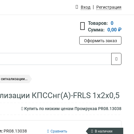
Вход
Регистрация
Товаров:
0
Сумма:
0,00 ₽
Оформить заказ
сигнализации...
лизации КПССнг(А)-FRLS 1х2х0,5
Купить по низким ценам Промрукав PR08.13038
л:
PR08.13038
Сравнить
В наличии