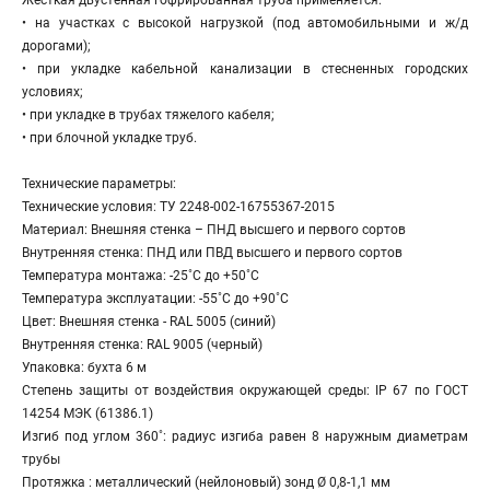
Жесткая двустенная гофрированная труба применяется:
• на участках с высокой нагрузкой (под автомобильными и ж/д
дорогами);
• при укладке кабельной канализации в стесненных городских
условиях;
• при укладке в трубах тяжелого кабеля;
• при блочной укладке труб.
Технические параметры:
Технические условия: ТУ 2248-002-16755367-2015
Материал: Внешняя стенка – ПНД высшего и первого сортов
Внутренняя стенка: ПНД или ПВД высшего и первого сортов
Температура монтажа: -25˚С до +50˚С
Температура эксплуатации: -55˚С до +90˚С
Цвет: Внешняя стенка - RAL 5005 (синий)
Внутренняя стенка: RAL 9005 (черный)
Упаковка: бухта 6 м
Степень защиты от воздействия окружающей среды: IP 67 по ГОСТ
14254 МЭК (61386.1)
Изгиб под углом 360˚: радиус изгиба равен 8 наружным диаметрам
трубы
Протяжка : металлический (нейлоновый) зонд Ø 0,8-1,1 мм