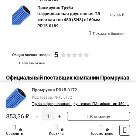
Промрукав Труба
гофрированная двустенная ПЭ
737,66 ₽
жесткая тип 450 (SN8) d160мм
PR15.0189
Показать больше
5
Общая оценка товара:
1
Написать отзыв
Официальный поставщик компании
Промрукав
в России
Промрукав PR15.0172
Код товара: PR15.0172
Труба гофрированная двустенная ПЭ гибкая тип 450 (...
853,36 ₽
–
+
В корзину
0
0
1
Сравнить
Корзина
Просмотрено