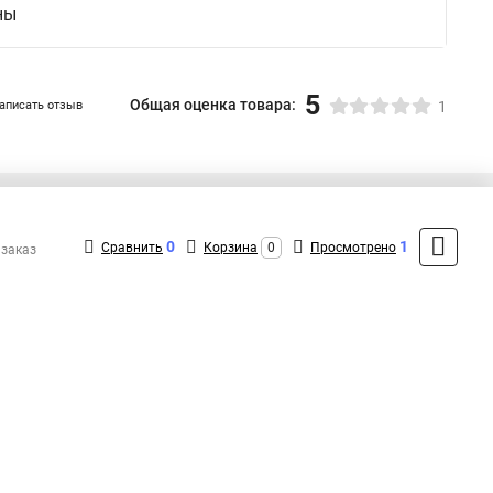
ны
5
Общая оценка товара:
аписать отзыв
1
+7 (495) 431-16-66
Контакты
0
1
Сравнить
Корзина
0
Просмотрено
 заказ
MAX: +7 (916) 031-40-57
ShopMSK8
(Круглосуточно)
info@promr-shop.ru
Форма обратной связи