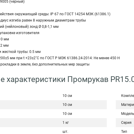
 9005 (черный)
ействия окружающей среды: IP 67 по ГОСТ 14254 МЭК (61386.1)
радиус изгиба равен 8 наружным диаметрам трубы
й (нейлоновый) зонд Ø 0,8-1,1 мм
 упаковке изготовителя
10 мм
82 мм
 жесткой трубы: 0.5 мм
200±5 мм при t +23±2˚С по ГОСТ Р МЭК 61386.24-2014: Не менее 450 Н
рокладки в земле, без дополнительных мер защиты
е характеристики Промрукав PR15.
10 см
Компле
10 см
Матери
10 см
Модел
1 кг
Серия
шт.
Тип