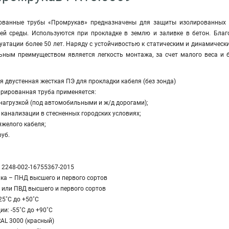
ованные трубы «Промрукав» предназначены для защиты изолированных п
й среды. Используются при прокладке в землю и заливке в бетон. Благ
луатации более 50 лет. Наряду с устойчивостью к статическим и динамичес
ьным преимуществом является легкость монтажа, за счет малого веса и 
 двустенная жесткая ПЭ для прокладки кабеля (без зонда)
фрированная труба применяется:
й нагрузкой (под автомобильными и ж/д дорогами);
й канализации в стесненных городских условиях;
тяжелого кабеля;
руб.
У 2248-002-16755367-2015
нка – ПНД высшего и первого сортов
 или ПВД высшего и первого сортов
25˚С до +50˚С
и: -55˚С до +90˚С
RAL 3000 (красный)