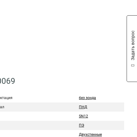
Задать вопрос
0069
ктация
без зонда
ал
ПНД
ь
SN12
ПЭ
Двухстенные