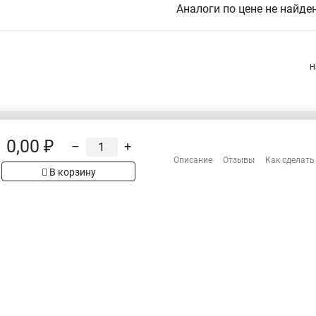
Аналоги по цене не найде
Н
0,00 ₽
–
+
Распродажа
Описание
Отзывы
Как сделать
Сотрудничество
рах на сайте имеет
В корзину
 проверяйте товар
Гарантия
Оплата
Доставка