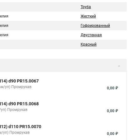
Труба
делия
Жесткий
делия
Гофрированный
делия
Двустенная
Красный
14) d90 PR15.0067
36м/уп) Промрукав
0,00 ₽
14) d90 PR15.0068
/уп) Промрукав
0,00 ₽
12) d110 PR15.0070
6м/уп) Промрукав
0,00 ₽