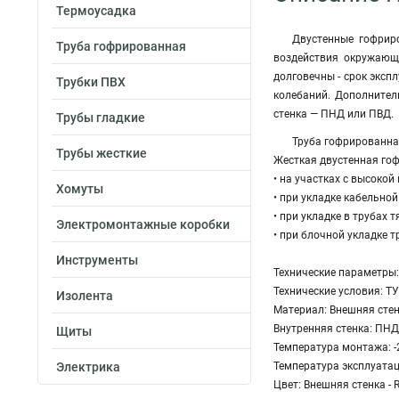
Термоусадка
Двустенные гофрир
Труба гофрированная
воздействия окружающе
долговечны - срок эксп
Трубки ПВХ
колебаний. Дополнител
стенка — ПНД или ПВД.
Трубы гладкие
Труба гофрированная
Трубы жесткие
Жесткая двустенная го
• на участках с высоко
Хомуты
• при укладке кабельно
• при укладке в трубах 
Электромонтажные коробки
• при блочной укладке т
Инструменты
Технические параметры:
Технические условия: Т
Изолента
Материал: Внешняя сте
Внутренняя стенка: ПНД
Щиты
Температура монтажа: -
Электрика
Температура эксплуатаци
Цвет: Внешняя стенка - 