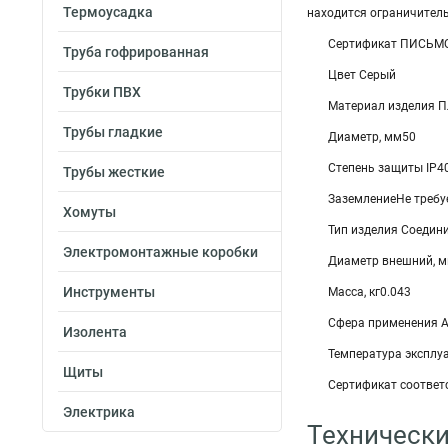
Термоусадка
находится ограничитель
Сертификат ПИСЬМО
Труба гофрированная
Цвет Серый
Трубки ПВХ
Материал изделия П
Трубы гладкие
Диаметр, мм50
Степень защиты IP4
Трубы жесткие
ЗаземлениеНе требу
Хомуты
Тип изделия Соедини
Электромонтажные коробки
Диаметр внешний, 
Инструменты
Масса, кг0.043
Сфера применения А
Изолента
Температура эксплуа
Щиты
Сертификат соответс
Электрика
Технически