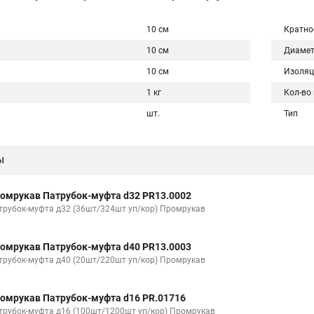
10 см
Кратно
10 см
Диаме
10 см
Изоляц
1 кг
Кол-во
шт.
Тип
ы
омрукав Патрубок-муфта d32 PR13.0002
трубок-муфта д32 (36шт/324шт уп/кор) Промрукав
омрукав Патрубок-муфта d40 PR13.0003
трубок-муфта д40 (20шт/220шт уп/кор) Промрукав
омрукав Патрубок-муфта d16 PR.01716
трубок-муфта д16 (100шт/1200шт уп/кор) Промрукав