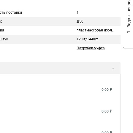
Задать вопрос
сть поставки
1
тр
Д50
ия
пластмассовая изоляция
 штук
12шт/144шт
Патрубок-муфта
0,00 ₽
0,00 ₽